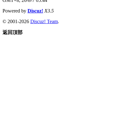
GMT+8, 26-8-7 05:44
Powered by
Discuz!
X3.5
© 2001-2026
Discuz! Team
.
返回頂部