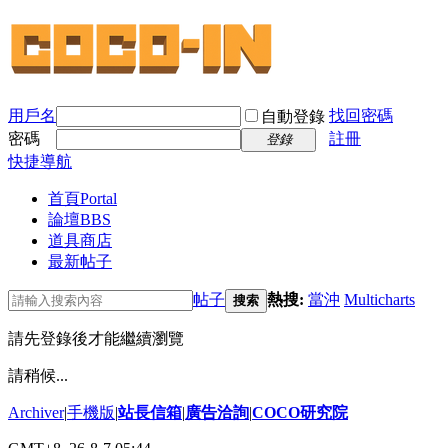
用戶名
找回密碼
自動登錄
密碼
註冊
登錄
快捷導航
首頁
Portal
論壇
BBS
道具商店
最新帖子
帖子
熱搜:
當沖
Multicharts
搜索
請先登錄後才能繼續瀏覽
請稍候...
Archiver
|
手機版
|
站長信箱
|
廣告洽詢
|
COCO研究院