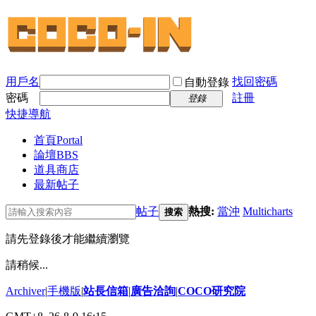
用戶名
找回密碼
自動登錄
密碼
註冊
登錄
快捷導航
首頁
Portal
論壇
BBS
道具商店
最新帖子
帖子
熱搜:
當沖
Multicharts
搜索
請先登錄後才能繼續瀏覽
請稍候...
Archiver
|
手機版
|
站長信箱
|
廣告洽詢
|
COCO研究院