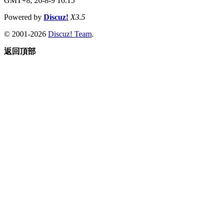
GMT+8, 26-8-9 16:15
Powered by
Discuz!
X3.5
© 2001-2026
Discuz! Team
.
返回頂部