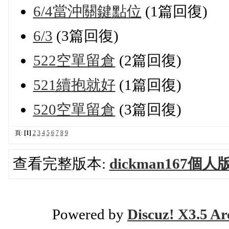
6/4當沖關鍵點位
(1篇回復)
6/3
(3篇回復)
522空單留倉
(2篇回復)
521續抱就好
(1篇回復)
520空單留倉
(3篇回復)
頁:
[1]
2
3
4
5
6
7
8
9
查看完整版本:
dickman167個人
Powered by
Discuz! X3.5 Ar