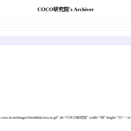
COCO研究院's Archiver
"http://www.coco-in.net/images/friendlink/coco-in.gif" alt="COCO研究院" width="88" 