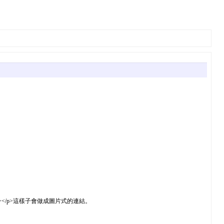
height="31"></a></p>這樣子會做成圖片式的連結。