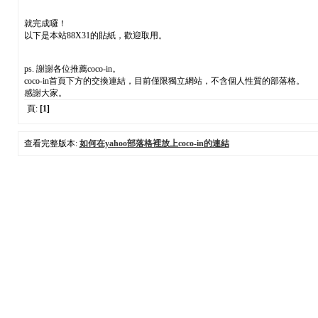
就完成囉！
以下是本站88X31的貼紙，歡迎取用。
ps. 謝謝各位推薦coco-in。
coco-in首頁下方的交換連結，目前僅限獨立網站，不含個人性質的部落格。
感謝大家。
頁:
[1]
查看完整版本:
如何在yahoo部落格裡放上coco-in的連結