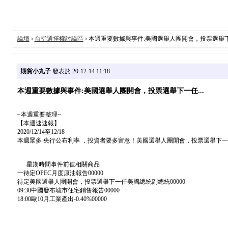
論壇
›
台指選擇權討論區
› 本週重要數據與事件:美國選舉人團開會，投票選舉下一
期貨小丸子
發表於 20-12-14 11:18
本週重要數據與事件:美國選舉人團開會，投票選舉下一任...
~本週重要整理~
【本週速速報】
2020/12/14至12/18
本週眾多 央行公布利率 ，投資者要多留意！美國選舉人團開會，投票選舉下
星期時間事件前值相關商品
一待定OPEC月度原油報告00000
待定美國選舉人團開會，投票選舉下一任美國總統副總統00000
09:30中國發布城市住宅銷售報告00000
18:00歐10月工業產出-0.40%00000