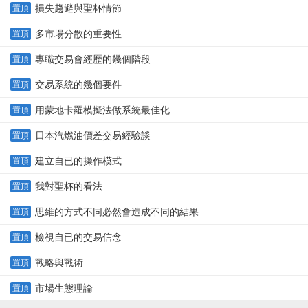
損失趨避與聖杯情節
置頂
多市場分散的重要性
置頂
專職交易會經歷的幾個階段
置頂
交易系統的幾個要件
置頂
用蒙地卡羅模擬法做系統最佳化
置頂
日本汽燃油價差交易經驗談
置頂
建立自已的操作模式
置頂
我對聖杯的看法
置頂
思維的方式不同必然會造成不同的結果
置頂
檢視自已的交易信念
置頂
戰略與戰術
置頂
市場生態理論
置頂