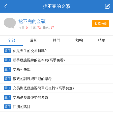
挖不完的金礦
挖不完的金礦
收藏
+66
今日:
0
主題:
73
排名:
17
全部
最新
熱門
熱帖
精華
你是天生的交易員嗎?
置頂
新手應該要練的基本功(高手免看)
置頂
交易和拳擊
置頂
微觀的訓練與巨觀的思考
置頂
交易到底應該要簡單或複雜?(高手勿進)
置頂
交易是發展優勢的遊戲
置頂
回測的陷阱
置頂