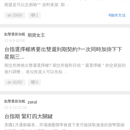
期還是可以交易呦^^ 資料來源: 期 ...
15655
1
#操作方法
點擊重新加載
期貨女王
22-8-9 10:56
台指選擇權將要出雙週到期契約?一次同時加掛下下
星期三...
期交所將推出雙週選擇權? 期交所擬對目前＂週選擇權＂的交易規則
進行調整， 各位投資人可以先知 ...
16292
0
點擊重新加載
zerol
22-2-14 22:29
台指期 緊盯四大關鍵
美國1月通膨爆表，市場擔憂聯準會接下來可能採取激進的貨幣緊縮