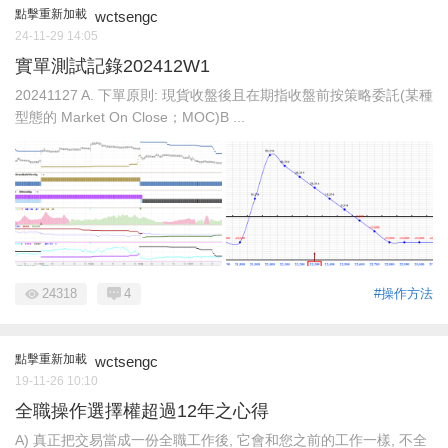
點擊重新加載
wctsengc
24-11-29 14:05
實單測試記錄202412W1
20241127 A. 下單原則: 現貨收盤後且在期指收盤前按策略委託(某種
型態的 Market On Close；MOC)B ...
24318
4
#操作方法
點擊重新加載
wctsengc
19-11-26 10:10
全職操作選擇權超過12年之心得
A) 真正把交易當成一份全職工作後, 它會和您之前的工作一樣, 不全