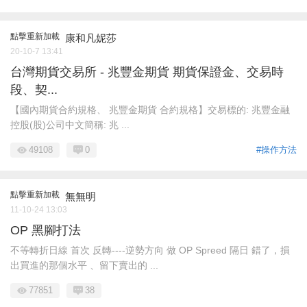
點擊重新加載
康和凡妮莎
20-10-7 13:41
台灣期貨交易所 - 兆豐金期貨 期貨保證金、交易時
段、契...
​【國內期貨合約規格、 兆豐金期貨 合約規格】交易標的: 兆豐金融
控股(股)公司中文簡稱: 兆 ...
49108
0
#操作方法
點擊重新加載
無無明
11-10-24 13:03
OP 黑腳打法
不等轉折日線 首次 反轉----逆勢方向 做 OP Spreed 隔日 錯了，損
出買進的那個水平 、留下賣出的 ...
77851
38