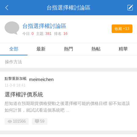
台指選擇權討論區
台指選擇權討論區
收藏
+13
今日:
0
主題:
381
排名:
16
全部
最新
熱門
熱帖
精華
操作方法
點擊重新加載
meimeichen
11-3-8 18:41
選擇權評價系統
想知道在預期期貨價格變動之後選擇權可能的價格目標 卻不知道該
如何計算，就試試看這個系統吧 ...
101566
59