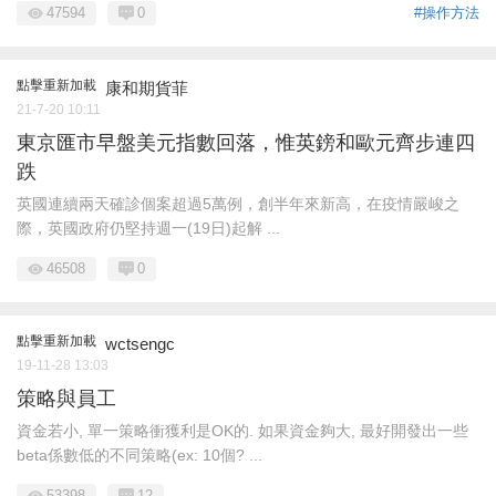
47594
0
#操作方法
點擊重新加載
康和期貨菲
21-7-20 10:11
東京匯市早盤美元指數回落，惟英鎊和歐元齊步連四
跌
英國連續兩天確診個案超過5萬例，創半年來新高，在疫情嚴峻之
際，英國政府仍堅持週一(19日)起解 ...
46508
0
點擊重新加載
wctsengc
19-11-28 13:03
策略與員工
資金若小, 單一策略衝獲利是OK的. 如果資金夠大, 最好開發出一些
beta係數低的不同策略(ex: 10個? ...
53398
12