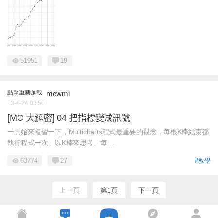
51951
19
點擊重新加載
mewmi
13-4-24 03:50
[MC 大解密] 04 把指標變成訊號
一開始來複習一下，Multicharts程式最重要的觀念，每根K棒結束都
執行程式一次、以K棒來思考、每 ...
63774
27
#教學
上一頁
第1頁
下一頁