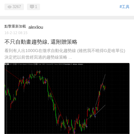
3267
1
#工具
點擊重新加載
alexliou
16-2-12 08:15
不只自動畫趨勢線, 還附贈策略
看到有人出1000G在徵求自動化趨勢線 (雖然我不曉得G是啥單位)
決定把以前曾經寫過的趨勢線策略 ...