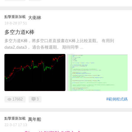
點擊重新加載
大衛林
18-8-28 07:51
多空力道K棒
多空力道K棒，將多空口差直接畫在K棒上比較直觀。 有用到
data2,data3， 適合各種週期。 期待同學 ...
17662
3
#範例程式碼
點擊重新加載
萬年船
22-3-17 17:13