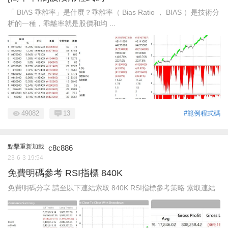
「 BIAS 乖離率」是什麼？乖離率（ Bias Ratio ， BIAS ）是技術分
析的一種，乖離率就是股價和均 ...
49082
13
#範例程式碼
點擊重新加載
c8c886
23-6-3 19:54
免費明碼參考 RSI指標 840K
免費明碼分享 請至以下連結索取 840K RSI指標參考策略 索取連結