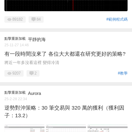
89182
84
#範例程式碼
點擊重新加載
平靜的海
25-11-27 14:46
有一段時間沒來了 各位大大都還在研究更好的策略?
將近一年多沒看這裡 變得冷清
9207
2
#教學
點擊重新加載
Aurora
25-2-28 22:34
逆勢對沖策略：30 筆交易與 320 萬的獲利（獲利因
子：13.2）