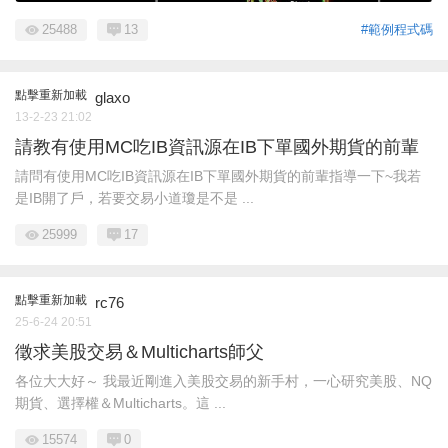
25488
13
#範例程式碼
點擊重新加載
glaxo
13-2-23 21:02
請教有使用MC吃IB資訊源在IB下單國外期貨的前輩
請問有使用MC吃IB資訊源在IB下單國外期貨的前輩指導一下~我若
是IB開了戶，若要交易小道瓊是不是 ...
25999
17
點擊重新加載
rc76
25-6-24 20:51
徵求美股交易＆Multicharts師父
各位大大好～ 我最近剛進入美股交易的新手村，一心研究美股、NQ
期貨、選擇權＆Multicharts。這 ...
15574
0