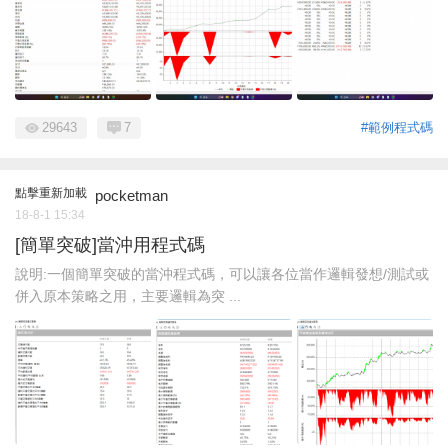
29643
7
#範例程式碼
點擊重新加載
pocketman
18-8-1 15:34
[簡單突破]當沖用程式碼
說明:一個簡單突破的當沖程式碼，可以讓各位當作邏輯發想/測試或
併入原本策略之用，主要邏輯為突 ...