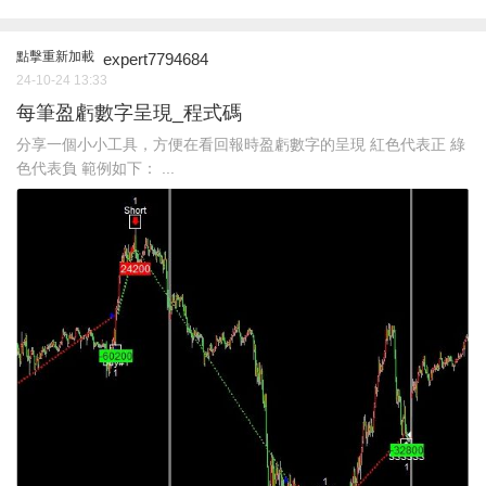
點擊重新加載
expert7794684
24-10-24 13:33
每筆盈虧數字呈現_程式碼
分享一個小小工具，方便在看回報時盈虧數字的呈現 紅色代表正 綠
色代表負 範例如下： ...