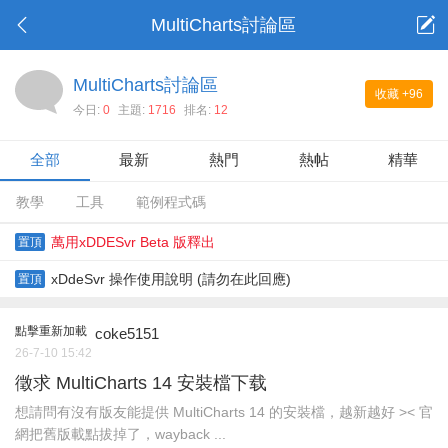
MultiCharts討論區
MultiCharts討論區
收藏
+96
今日:
0
主題:
1716
排名:
12
全部
最新
熱門
熱帖
精華
教學
工具
範例程式碼
萬用xDDESvr Beta 版釋出
置頂
xDdeSvr 操作使用說明 (請勿在此回應)
置頂
點擊重新加載
coke5151
26-7-10 15:42
徵求 MultiCharts 14 安裝檔下载
想請問有沒有版友能提供 MultiCharts 14 的安裝檔，越新越好 >< 官
網把舊版載點拔掉了，wayback ...