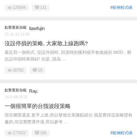
125584
131
#範例程式碼
點擊重新加載
liawfujin
21-11-11 21:49
沒設停損的策略, 大家敢上線跑嗎?
最近寫一個程式, 沒設停損時, 回測得的獲利或平倉曲線的 MDD , 都
比設停損時來得好! 但是, 因為 ...
30782
19
點擊重新加載
Ray.
14-2-28 20:11
一個很簡單的台指波段策略
現在權限還是:新手上路,所以發個文章賺點績分.我是覺得這策略蠻有
趣的,但沒實際運作過,所以參考 ...
177622
186
#範例程式碼