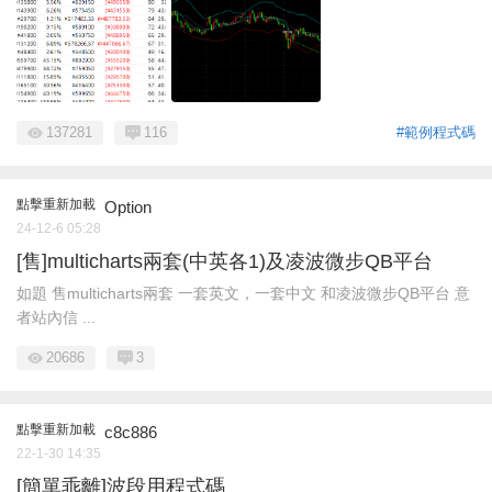
137281
116
#範例程式碼
點擊重新加載
Option
24-12-6 05:28
[售]multicharts兩套(中英各1)及凌波微步QB平台
如題 售multicharts兩套 一套英文，一套中文 和凌波微步QB平台 意
者站內信 ...
20686
3
點擊重新加載
c8c886
22-1-30 14:35
[簡單乖離]波段用程式碼