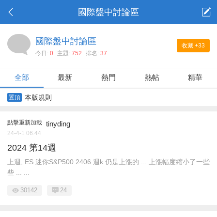
國際盤中討論區
國際盤中討論區
收藏
+33
今日:
0
主題:
752
排名:
37
全部
最新
熱門
熱帖
精華
本版規則
置頂
點擊重新加載
tinyding
24-4-1 06:44
2024 第14週
上週, ES 迷你S&P500 2406 週k 仍是上漲的 ... 上漲幅度縮小了一些
些 ... ...
30142
24