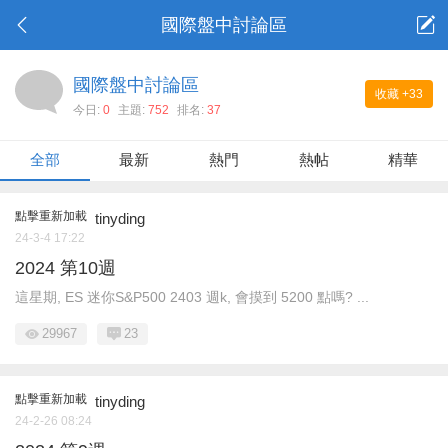
國際盤中討論區
國際盤中討論區
收藏
+33
今日:
0
主題:
752
排名:
37
全部
最新
熱門
熱帖
精華
點擊重新加載
tinyding
24-3-4 17:22
2024 第10週
這星期, ES 迷你S&P500 2403 週k, 會摸到 5200 點嗎? ...
29967
23
點擊重新加載
tinyding
24-2-26 08:24