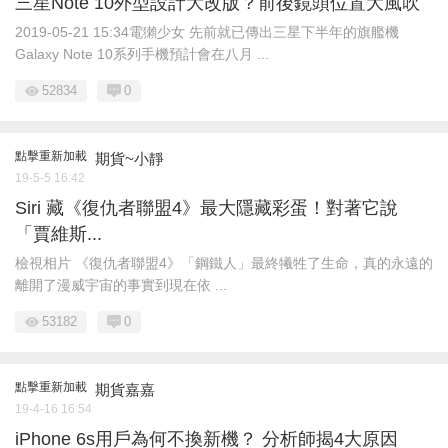
三星Note 10外型設計大改版？前後鏡頭位置大風吹
2019-05-21 15:34電獺少女 先前就已傳出三星下半年的旗艦機
Galaxy Note 10系列手機預計會在八月 ...
52834
0
點擊重新加載
期貨~小靜
19-5-5 16:42
Siri 藏《復仇者聯盟4》最大隱藏彩蛋！對著它說
「賈維斯...
檢視相片 《復仇者聯盟4》「鋼鐵人」最終犧牲了生命，真的永遠的
離開了漫威宇宙的事實到現在依 ...
53182
0
點擊重新加載
期貨嘉嘉
19-4-16 16:54
iPhone 6s用戶為何不換新機？ 分析師揭4大原因