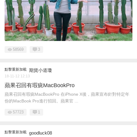
58569
3
點擊重新加載
期貨小道瓊
18-11-12 12:13
蘋果召回有瑕疵MacBookPro
蘋果召回有瑕疵MacBookPro 在iPhone X後，蘋果宣布針對特定年
份的MacBook Pro進行招回。蘋果官 ...
57723
1
點擊重新加載
goodluck08