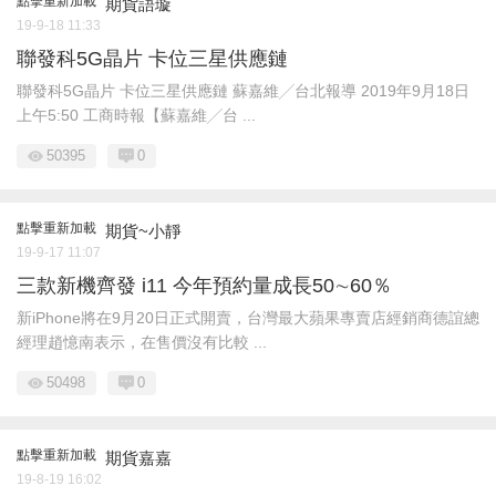
點擊重新加載
期貨語璇
19-9-18 11:33
聯發科5G晶片 卡位三星供應鏈
聯發科5G晶片 卡位三星供應鏈 蘇嘉維╱台北報導 2019年9月18日
上午5:50 工商時報【蘇嘉維╱台 ...
50395
0
點擊重新加載
期貨~小靜
19-9-17 11:07
三款新機齊發 i11 今年預約量成長50∼60％
新iPhone將在9月20日正式開賣，台灣最大蘋果專賣店經銷商德誼總
經理趙憶南表示，在售價沒有比較 ...
50498
0
點擊重新加載
期貨嘉嘉
19-8-19 16:02