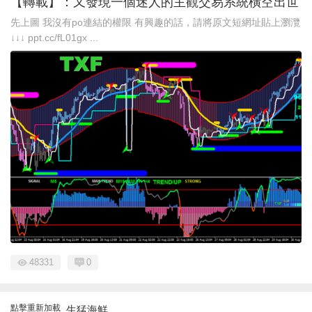
【轉載】：又發現一個迷人的主觀交易系統橫空出世
先上圖 我沒有po連結的權限 有興趣的話，請將原文短網址貼上瀏灠
↓↓↓ ppt.cc/fL01gx ...
48331
0
點擊重新加載
生猛海鮮