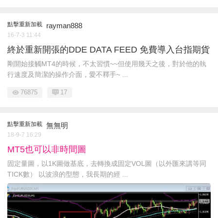
點擊重新加載
rayman888
16-7-3 11:44
終於重新開張的DDE DATA FEED 免費導入台指期貨
剛開始接觸MT4的時候，不太習慣~~但使用幾天之後，對於他的執
行速度及簡潔的操作介面，愛不釋手~ ...
76875
17
點擊重新加載
無無明
18-9-7 16:29
MT5也可以非時間圖
固定量圖，以1K圖做基底，去轉換成固定VOL圖（以外匯來講等同
TICK數） 以波浪的型態，我長期的經 ...