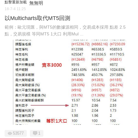
點擊重新加載
無無明
18-7-4 11:25
以Multicharts取代MT5回測
範例：歐元現匯，與MT5的數據源相同，交易成本採用 點差 2.5
點，交易規模 等同MT5 1大口 利用Mul ...
53577
1