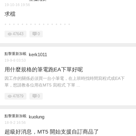
19-10-16 19:56
求檔
。。。。。。。。。。。。。。。。
47643
0
點擊重新加載
kerk1011
19-9-8 03:53
用什麼規格的筆電跑EA下單好呢
因工作的關係必須買一台小筆電，在上班時找時間寫程式或EA下
單，想請教各位用在MT5 寫程式 下單 ...
47879
0
點擊重新加載
kuolung
18-9-2 16:56
超級好消息，MT5 開始支援自訂商品了