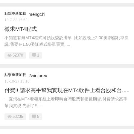
點擊重新加載
mengchi
18-7-22 15:52
徵求MT4程式
不知道有無MT4程式可預設委託掛單. 比如說晚上2:00美聯儲利率決
議.我要在1:50委託程式掛單買賣. ...
52370
1
點擊重新加載
2winforex
18-10-27 13:16
付費!! 請求高手幫我實現在MT4軟件上看台股和台.....
一直想在MT4看盤系統上看即時台灣股票和指數期貨,付費請求高手
幫我實現.先謝了!! ...
53235
5