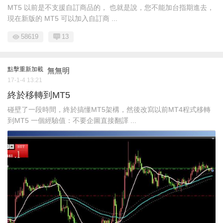
MT5 以前是不支援自訂商品的， 也就是說，您不能加台指期進去，
現在新版的 MT5 可以加入自訂商 ...
58619
13
點擊重新加載
無無明
17-1-4 13:21
終於移轉到MT5
碰壁了一段時間，終於搞懂MT5架構，然後改寫以前MT4程式移轉
到MT5 一個經驗值：不要企圖直接翻譯 ...