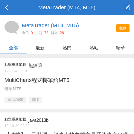
MetaTrader (MT4, MT5)
MetaTrader (MT4, MT5)
收藏
今日:
0
主題:
73
排名:
28
全部
最新
熱門
熱帖
精華
點擊重新加載
無無明
19-11-4 11:10
MultiCharts程式轉單給MT5
轉單MT5
47480
0
點擊重新加載
java2013b
19-10-30 22:32