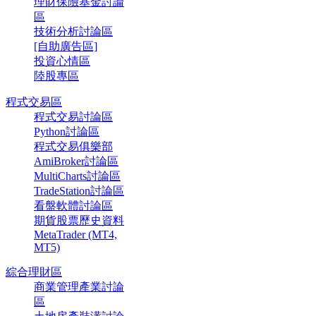
理財保險基金討論
區
技術分析討論區
[自助廣告區]
投資心情區
陸股專區
程式交易區
程式交易討論區
Python討論區
程式交易俱樂部
AmiBroker討論區
MultiCharts討論區
TradeStation討論區
看盤軟體討論區
期貨股票歷史資料
MetaTrader (MT4,
MT5)
綜合理財區
商業管理產業討論
區