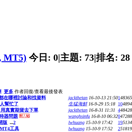
, MT5)
今日:
0
|
主題:
73
|
排名:
28
華
更多
作者
回復/查看
最後發表
戶都在哪裡討論和找資料
jackthetan
16-10-13 21:50
1
48365
人幫忙了
生猛海鮮
16-9-29 15:18
10
4894
貨, 用真實期貨去下單
jackthetan
16-8-31 11:31
4
48428
計時器問題
wanghsinfu
16-8-10 06:32
0
47288
開版
...
2
lwhuang
15-10-9 17:42
19
5134
MT4工具
lwhuang
15-10-9 17:52
2
51819