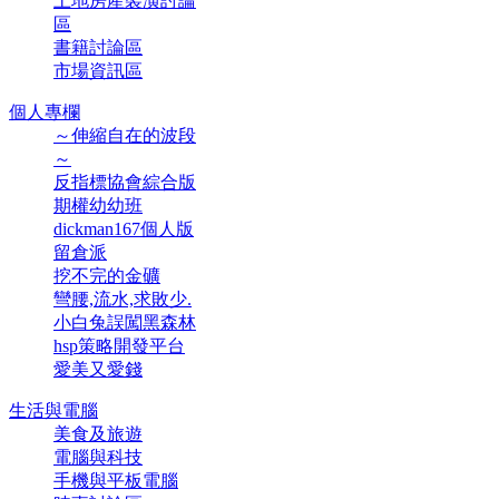
土地房產裝潢討論
區
書籍討論區
市場資訊區
個人專欄
～伸縮自在的波段
～
反指標協會綜合版
期權幼幼班
dickman167個人版
留倉派
挖不完的金礦
彎腰,流水,求敗少.
小白兔誤闖黑森林
hsp策略開發平台
愛美又愛錢
生活與電腦
美食及旅遊
電腦與科技
手機與平板電腦