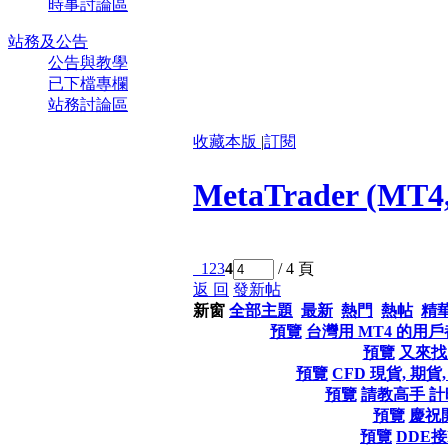
時事討論區
站務及公告
公告與教學
已下檔專欄
站務討論區
收藏本版
|
訂閱
MetaTrader (MT4
1
2
3
4
/ 4 頁
返 回
發新帖
新窗
全部主題
最新
熱門
熱帖
精
預覽
台灣用 MT4 的用
預覽
又來找
預覽
CFD 現貨, 期
預覽
請教高手 
預覽
慶祝
預覽
DDE接