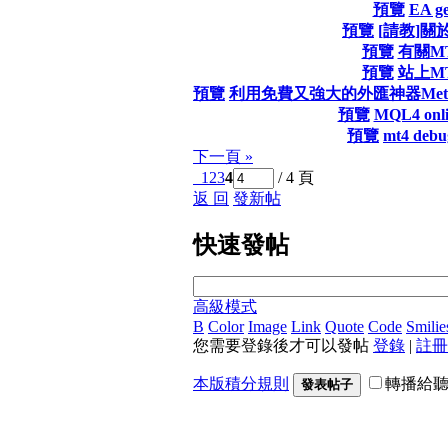
預覽
EA ge
預覽
[請教]關
預覽
有關M
預覽
站上M
預覽
利用免費又強大的外匯神器Meta
預覽
MQL4 onli
預覽
mt4 deb
下一頁 »
1
2
3
4
/ 4 頁
返 回
發新帖
快速發帖
高級模式
B
Color
Image
Link
Quote
Code
Smilie
您需要登錄後才可以發帖
登錄
|
註冊
本版積分規則
轉播給
發表帖子