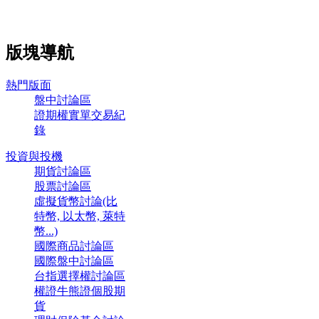
版塊導航
熱門版面
盤中討論區
證期權實單交易紀
錄
投資與投機
期貨討論區
股票討論區
虛擬貨幣討論(比
特幣, 以太幣, 萊特
幣...)
國際商品討論區
國際盤中討論區
台指選擇權討論區
權證牛熊證個股期
貨