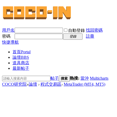
用戶名
找回密碼
自動登錄
密碼
註冊
登錄
快捷導航
首頁
Portal
論壇
BBS
道具商店
最新帖子
帖子
熱搜:
當沖
Multicharts
搜索
COCO研究院
»
論壇
›
程式交易區
›
MetaTrader (MT4, MT5)