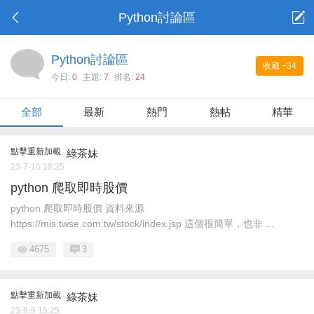
Python討論區
Python討論區
收藏
+34
今日:
0
主題:
7
排名:
24
全部
最新
熱門
熱帖
精華
點擊重新加載
綠茶妹
23-7-16 18:25
python 爬取即時股價
python 爬取即時股價 資料來源
https://mis.twse.com.tw/stock/index.jsp 這個很簡單，也非 ...
4675
3
點擊重新加載
綠茶妹
23-8-6 15:25