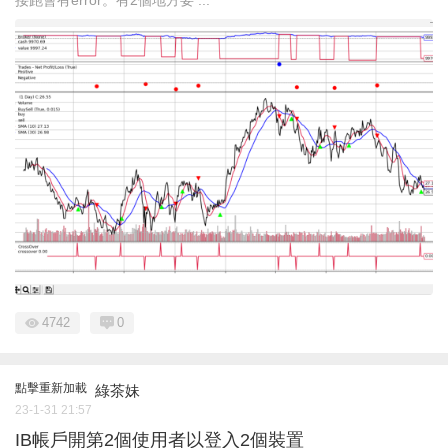
接跑會有error。有2個地方要 ...
4742
0
點擊重新加載
綠茶妹
23-1-31 21:57
IB帳戶開第2個使用者以登入2個裝置