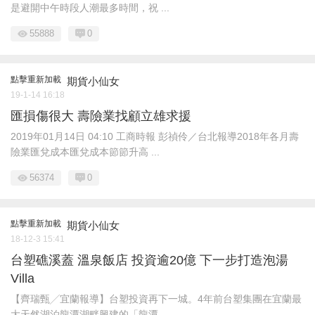
是避開中午時段人潮最多時間，祝 ...
55888
0
點擊重新加載
期貨小仙女
19-1-14 16:18
匯損傷很大 壽險業找顧立雄求援
2019年01月14日 04:10 工商時報 彭禎伶／台北報導​2018年各月壽
險業匯兌成本​匯兌成本節節升高 ...
56374
0
點擊重新加載
期貨小仙女
18-12-3 15:41
台塑礁溪蓋 溫泉飯店 投資逾20億 下一步打造泡湯
Villa
【齊瑞甄╱宜蘭報導】台塑投資再下一城。4年前台塑集團在宜蘭最
大天然湖泊龍潭湖畔興建的「龍潭 ...