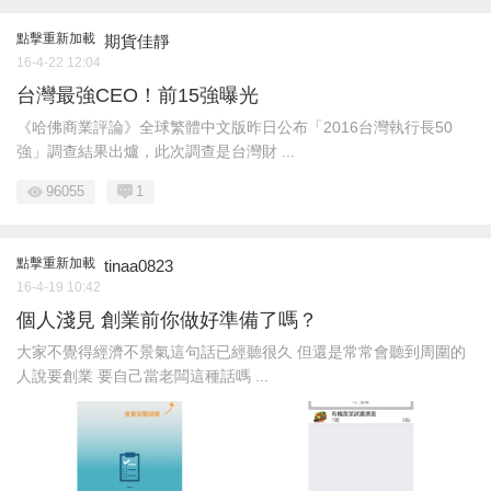
點擊重新加載
期貨佳靜
16-4-22 12:04
台灣最強CEO！前15強曝光
《哈佛商業評論》全球繁體中文版昨日公布「2016台灣執行長50
強」調查結果出爐，此次調查是台灣財 ...
96055
1
點擊重新加載
tinaa0823
16-4-19 10:42
個人淺見 創業前你做好準備了嗎？
大家不覺得經濟不景氣這句話已經聽很久 但還是常常會聽到周圍的
人說要創業 要自己當老闆這種話嗎 ...