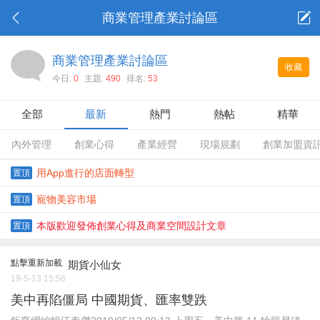
商業管理產業討論區
商業管理產業討論區
收藏
今日:
0
主題:
490
排名:
53
全部
最新
熱門
熱帖
精華
內外管理
創業心得
產業經營
現場規劃
創業加盟資
用App進行的店面轉型
置頂
寵物美容市場
置頂
本版歡迎發佈創業心得及商業空間設計文章
置頂
點擊重新加載
期貨小仙女
19-5-13 15:56
美中再陷僵局 中國期貨、匯率雙跌