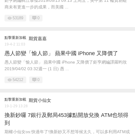
鉅亨網編輯江泰傑2019/05/13 09:13​ 上周五，美中第 11 輪貿易磋
商未有更進一步的成果，而美國 ...
53189
0
點擊重新加載
期貨嘉嘉
19-4-2 11:03
愚人節變「愉人節」 蘋果中國 iPhone 又降價了
愚人節變「愉人節」 蘋果中國 iPhone 又降價了鉅亨網編譯羅昀玫
2019/04/02 03:32週一 (1 日) 愚 ...
54212
0
點擊重新加載
期貨小仙女
19-1-29 13:28
換新鈔囉 7銀行及郵局453據點開放兌換 ATM也領得
到
期權小仙女os:快過年了!換新鈔又不想等候太久，可以多利用ATM或