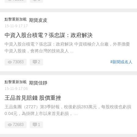
點擊重新加載
期貨皮皮
15-11-9 17:17
中資入股台積電？張忠謀：政府解決
中資入股台積電？張忠謀：政府解決 中資積極介入台廠，外界擔憂
中資入股後，會將台灣的技術及人 ...
73083
2
#新聞或名人
點擊重新加載
期貨佳靜
15-11-9 17:06
王品首見賠錢 股價重挫
王品集團（2727）第3季財報，稅後虧損283萬元，每股稅後也虧損
0.04元，為掛牌上市以來首見虧損， ...
72683
1