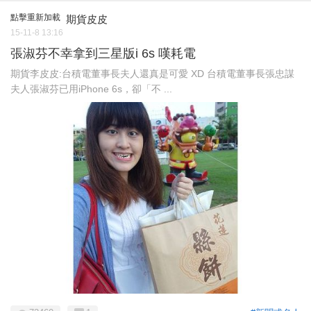
點擊重新加載
期貨皮皮
15-11-8 13:16
張淑芬不幸拿到三星版i 6s 嘆耗電
期貨李皮皮:台積電董事長夫人還真是可愛 XD 台積電董事長張忠謀
夫人張淑芬已用iPhone 6s，卻「不 ...