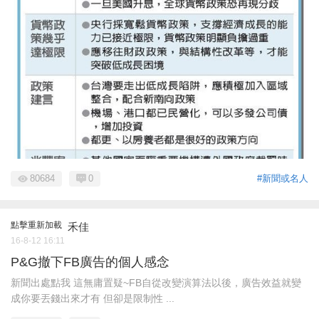
80684
0
#新聞或名人
點擊重新加載
禾佳
16-8-12 16:11
P&G撤下FB廣告的個人感念
新聞出處點我 這無庸置疑~FB自從改變演算法以後，廣告效益就變
成你要丟錢出來才有 但卻是限制性 ...