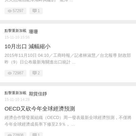
57297
1
點擊重新加載
珊珊
15-11-10 15:56
10月出口 減幅縮小
2015年11月10日 04:10／工商時報／記者林淑慧／台北報導 財政部
昨（9）日公布最新海關進出口統計 ...
72987
2
點擊重新加載
期貨佳靜
15-11-10 14:28
OECD又砍今年全球經濟預測
經濟合作暨發展組織（OECD）周一發表最新全球經濟預測，不僅將
今年全球經濟成長率下修至2.9％， ...
72808
1