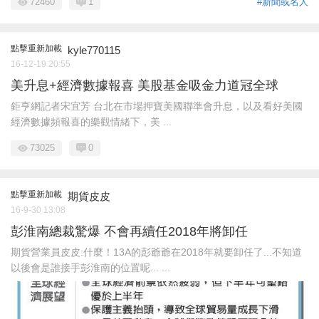
72460
1
#新聞或名人
點擊重新加載
kyle770115
16-12-19 20:55
美升息+經濟數據報喜 美股基金吸金力道冠全球
鉅亨網記者宋宜芳 台北在市場押寶美國聯準會升息，以及看好美國
經濟數據頻報喜的樂觀情緒下，美 ...
73025
0
點擊重新加載
期貨皮皮
16-9-30 13:08
彭淮南總裁驚爆 不會再續任2018年將卸任
期貨營業員皮皮:什麼！13A的彭爺爺在2018年就要卸任了...不知道
以後會是誰接手彭淮南的位置呢... ...