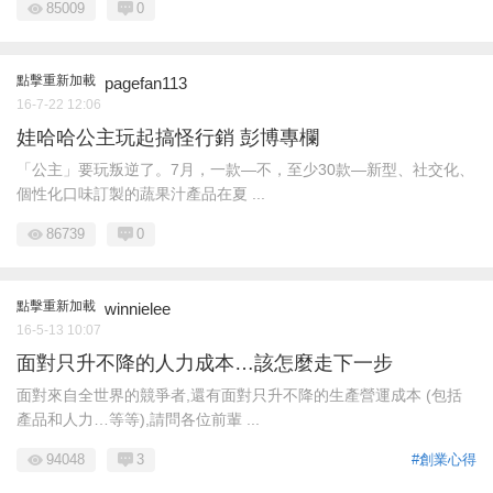
85009
0
點擊重新加載
pagefan113
16-7-22 12:06
娃哈哈公主玩起搞怪行銷 彭博專欄
「公主」要玩叛逆了。7月，一款—不，至少30款—新型、社交化、
個性化口味訂製的蔬果汁產品在夏 ...
86739
0
點擊重新加載
winnielee
16-5-13 10:07
面對只升不降的人力成本…該怎麼走下一步
面對來自全世界的競爭者,還有面對只升不降的生產營運成本 (包括
產品和人力…等等),請問各位前輩 ...
94048
3
#創業心得