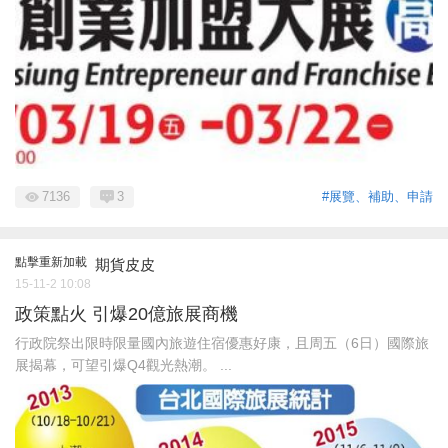
7136
3
#展覽、補助、申請
點擊重新加載
期貨皮皮
15-11-2 10:08
政策點火 引爆20億旅展商機
行政院祭出限時限量國內旅遊住宿優惠好康，且周五（6日）國際旅
展揭幕，可望引爆Q4觀光熱潮。 ...