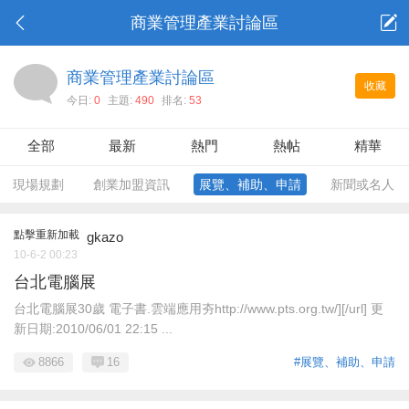
商業管理產業討論區
商業管理產業討論區
收藏
今日:
0
主題:
490
排名:
53
全部
最新
熱門
熱帖
精華
現場規劃
創業加盟資訊
展覽、補助、申請
新聞或名人
點擊重新加載
gkazo
10-6-2 00:23
台北電腦展
台北電腦展30歲 電子書.雲端應用夯http://www.pts.org.tw/][/url] 更
新日期:2010/06/01 22:15 ...
8866
16
#展覽、補助、申請