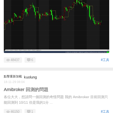
48437
6
#工具
點擊重新加載
kuolung
18-11-29 08:04
Amibroker 回測的問題
各位大大，想請問一個回測的奇怪問題 我的 Amibroker 目前回測只
能回測到 10/11 但是我的1分 ...
46150
1
#工具