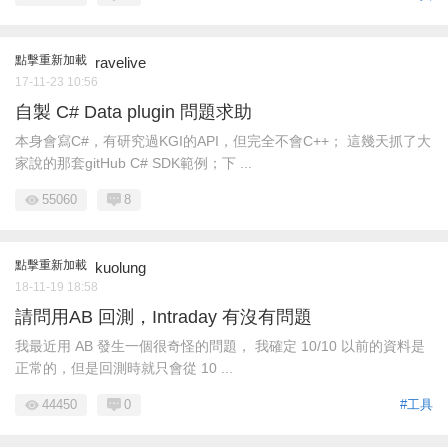
點擊重新加載
ravelive
17-11-23 10:56
自製 C# Data plugin 問題求助
本身會寫C#，有研究過KGI的API，但完全不會C++； 這幾天抓了大
家說的那套gitHub C# SDK範例；下 ...
55060
8
點擊重新加載
kuolung
18-11-19 18:58
請問用AB 回測，Intraday 有沒有問題
我最近用 AB 發生一個很奇怪的問題， 我確定 10/10 以前的資料是
正常的，但是回測時就只會從 10 ...
44450
0
#工具