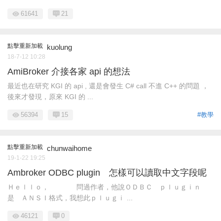
61641
21
點擊重新加載
kuolung
18-7-12 10:28
AmiBroker 介接各家 api 的想法
最近也在研究 KGI 的 api , 還是會發生 C# call 不進 C++ 的問題 ，
後來才發現，原來 KGI 的 ...
56394
15
#教學
點擊重新加載
chunwaihome
19-1-22 19:25
Ambroker ODBC plugin 怎樣可以讀取中文字段呢
Ｈｅｌｌｏ， 問過作者，他說ＯＤＢＣ ｐｌｕｇｉｎ
是 ＡＮＳＩ格式，我想此ｐｌｕｇｉ ...
46121
0