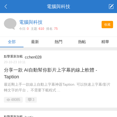
電腦與科技
電腦與科技
收藏
今日:
0
主題:
610
排名:
75
全部
最新
熱門
熱帖
精華
點擊重新加載
cchen028
20-10-23 10:11
分享一款 AI自動幫你影片上字幕的線上軟體 -
Taption
最近剛上手一款線上自動上字幕神器Taption. 可以快速上字幕/影片
轉文字的平台， 不需要下載程式 ...
48085
3
點擊重新加載