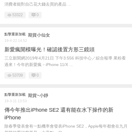
消費者能對自己花大錢去買的產品 ...
53322
0
點擊重新加載
期貨小仙女
19-4-22 14:52
新愛瘋開模曝光！確認後置方形三鏡頭
三立新聞網2019年4月21日 下午3:556 科技中心／綜合報導 果粉看
過來！今年的新愛瘋－iPhone 11/X ...
53709
0
點擊重新加載
期貨~小靜
19-3-11 13:53
傳今年推出iPhone SE2 還有能在水下操作的新
iPhone
除春季發表會有一點機率會發表iPhone SE2，Apple每年都會在九月