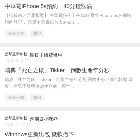
中華電iPhone 5s預約 40分鐘額滿
【徐毓莉／台北報導】 中華電信今上午10時開放iPhone 5s在網站
預約登記， 這是中華電信首次iPhon ...
56142
2
點擊重新加載
期貨手續費琳琳
13-10-9 14:22
瑞典「死亡之錶」Tikker 倒數生命年分秒
瑞典「死亡之錶」Tikker 倒數生命年分秒 國際中心／綜合報導 瑞
典一名男子發明倒數生命的「死亡 ...
56583
4
點擊重新加載
@期貨小咪@
13-10-21 11:17
Windows更新出包 微軟撤下