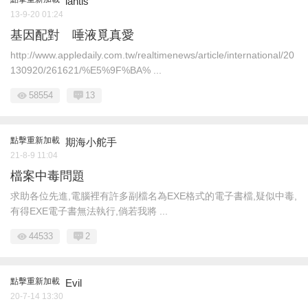
lantis
13-9-20 01:24
基因配對 唾液覓真愛
http://www.appledaily.com.tw/realtimenews/article/international/20
130920/261621/%E5%9F%BA% ...
58554
13
點擊重新加載
期海小舵手
21-8-9 11:04
檔案中毒問題
求助各位先進,電腦裡有許多副檔名為EXE格式的電子書檔,疑似中毒,
有得EXE電子書無法執行,倘若我將 ...
44533
2
點擊重新加載
Evil
20-7-14 13:30