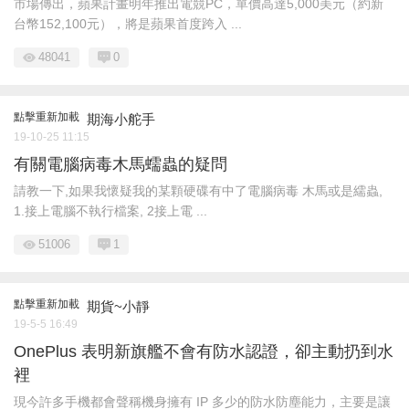
市場傳出，蘋果計畫明年推出電競PC，單價高達5,000美元（約新
台幣152,100元），將是蘋果首度跨入 ...
48041
0
點擊重新加載
期海小舵手
19-10-25 11:15
有關電腦病毒木馬蠕蟲的疑問
請教一下,如果我懷疑我的某顆硬碟有中了電腦病毒 木馬或是繻蟲,
1.接上電腦不執行檔案, 2接上電 ...
51006
1
點擊重新加載
期貨~小靜
19-5-5 16:49
OnePlus 表明新旗艦不會有防水認證，卻主動扔到水
裡
現今許多手機都會聲稱機身擁有 IP 多少的防水防塵能力，主要是讓