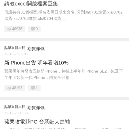
請教excel開啟檔案巨集
假設共有31個檔案,檔名依照日期來命名, 分別為0701進貨.xls/0702
進貨.xls/0703進貨.xls/0704進貨 ...
46938
0
點擊重新加載
期貨佩佩
19-12-26 09:12
新iPhone出貨 明年看增10%
蘋果明年將發表五款新iPhone，包括上半年的iPhone SE2，以及下
半年四款新一代iPhone，由於全部都 ...
48193
1
點擊重新加載
期貨佩佩
19-12-23 10:24
蘋果攻電競PC 台系鏈大進補