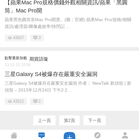
【蘋果Mac Pro規格價錢外觀相關資訊/蘋果「黑圓
筒」Mac Pro開
蘋果黑色圓筒形Mac Pro開賣。(圖：官網) 蘋果Mac Pro/規格/相關
資訊/處理器/圖像處效率/快閃記 ...
43657
3
點擊重新加載
期貨語璇
13-12-25 10:56
三星Galaxy S4被爆存在嚴重安全漏洞
三星Galaxy S4被爆存在嚴重安全漏洞 作者： NewTalk 新頭殼 | 新
頭殼 – 2013年12月24日 下午2:2 ...
43521
2
上一頁
第2頁
下一頁