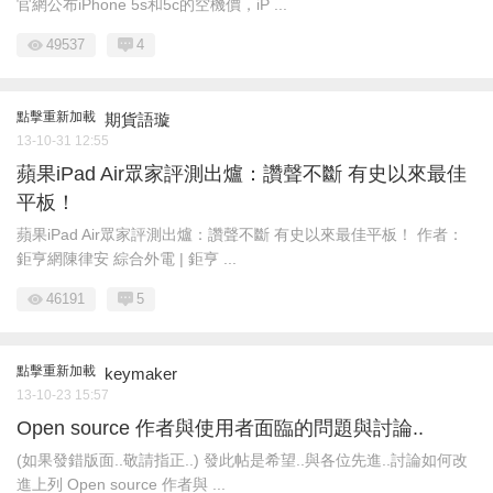
官網公布iPhone 5s和5c的空機價，iP ...
49537
4
點擊重新加載
期貨語璇
13-10-31 12:55
蘋果iPad Air眾家評測出爐：讚聲不斷 有史以來最佳
平板！
蘋果iPad Air眾家評測出爐：讚聲不斷 有史以來最佳平板！ 作者：
鉅亨網陳律安 綜合外電 | 鉅亨 ...
46191
5
點擊重新加載
keymaker
13-10-23 15:57
Open source 作者與使用者面臨的問題與討論..
(如果發錯版面..敬請指正..) 發此帖是希望..與各位先進..討論如何改
進上列 Open source 作者與 ...