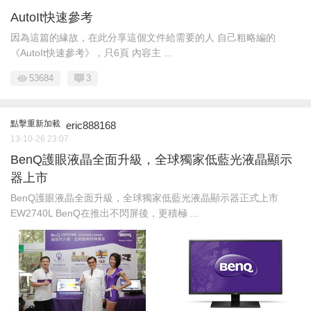
AutoIt快速參考
因為這篇的緣故，在此分享這個文件給需要的人 自己粗略編的
《AutoIt快速參考》，只6頁 內容主 ...
53684
3
點擊重新加載
eric888168
13-10-26 23:07
BenQ護眼液晶全面升級，全球獨家低藍光液晶顯示
器上市
BenQ護眼液晶全面升級，全球獨家低藍光液晶顯示器正式上市
EW2740L BenQ在推出不閃屏後，更積極 ...