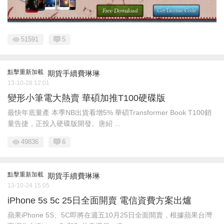
51591
5
點擊重新加載
期貨手續費琳琳
13-10-28 12:01
變形小筆電大熱賣 華碩加推T100硬碟版
最快年底量產 本季NB出貨看增5% 華碩Transformer Book T100銷
量告捷，正投入硬碟版開發。唐紹 ...
49836
6
點擊重新加載
期貨手續費琳琳
13-10-24 15:05
iPhone 5s 5c 25日全面開賣 電信資費方案出爐
蘋果iPhone 5S、5C即將在週五10月25日全面開賣，根據蘋果台灣