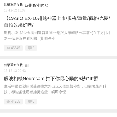
點擊重新加載
@期貨小咪@
13-12-12 11:37
【CASIO EX-10超越神器上市/規格/重量/價格/光圈/
自拍效果好嗎/
期貨小咪:我今天看到這篇新聞~~想跟大家轉貼分享唷~(在下方) 因
為~~我最近在看相機..(期時是小 ...
45345
2
點擊重新加載
titl
13-12-13 09:43
腦波相機Neurocam 拍下你最心動的5秒GIF照
生活中最強烈的感受往往意外出現又僅短暫停留，但靠著最新科
技，卻能讓使用者捕捉這些一瞬即永恆 ...
44255
8