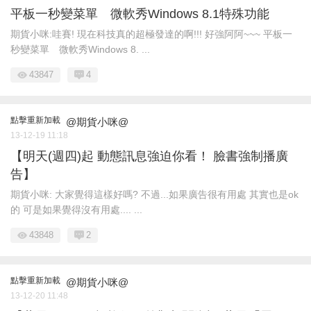
平板一秒變菜單 微軟秀Windows 8.1特殊功能
期貨小咪:哇賽! 現在科技真的超極發達的啊!!! 好強阿阿~~~ 平板一
秒變菜單 微軟秀Windows 8. ...
43847
4
點擊重新加載
@期貨小咪@
13-12-19 11:18
【明天(週四)起 動態訊息強迫你看！ 臉書強制播廣
告】
期貨小咪: 大家覺得這樣好嗎? 不過...如果廣告很有用處 其實也是ok
的 可是如果覺得沒有用處.... ...
43848
2
點擊重新加載
@期貨小咪@
13-12-20 11:48