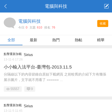
電腦與科技
電腦與科技
收藏
今日:
0
主題:
610
排名:
76
全部
最新
熱門
熱帖
精華
點擊重新加載
Sirius
13-11-6 17:26
小小輸入法平台-臺灣包-2013.11.5
分隔線以下的內容節錄自原始下載網頁 之前較舊的介紹下方有幾張
展示圖片，文字就不用看了 ====== ...
55557
9
點擊重新加載
Sirius
13-11-5 11:45