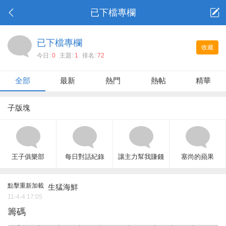
已下檔專欄
已下檔專欄
收藏
今日:
0
主題:
1
排名:
72
全部
最新
熱門
熱帖
精華
子版塊
王子俱樂部
每日對話紀錄
讓主力幫我賺錢
塞尚的蘋果
點擊重新加載
生猛海鮮
11-4-4 17:05
籌碼