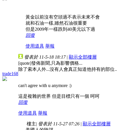
黃金以前沒有空頭過不表示未來不會
就和石油一樣,雖然石油很重要
但是2009年一樣跌到40美元以下過
回復
使用道具
舉報
發表於 11-5-18 18:17
|
顯示全部樓層
[quote]發佈新聞,只為影響價格...
除了索本人外...沒有人會真正知道他持有的部位..
trade168
can't agree with u anymore :)
這是複雜的世界 但是目標只有一個 呵呵
回復
使用道具
舉報
樓主
|
發表於 11-5-27 07:26
|
顯示全部樓層
美國人的陰謀