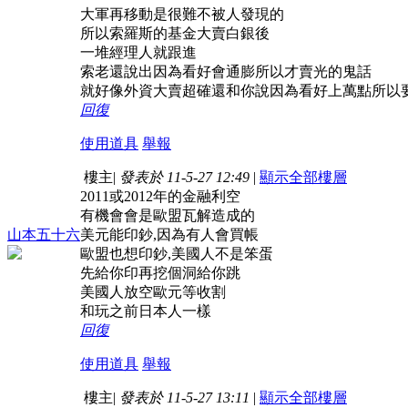
大軍再移動是很難不被人發現的
所以索羅斯的基金大賣白銀後
一堆經理人就跟進
索老還說出因為看好會通膨所以才賣光的鬼話
就好像外資大賣超確還和你說因為看好上萬點所以
回復
使用道具
舉報
樓主
|
發表於 11-5-27 12:49
|
顯示全部樓層
2011或2012年的金融利空
有機會會是歐盟瓦解造成的
山本五十六
美元能印鈔,因為有人會買帳
歐盟也想印鈔,美國人不是笨蛋
先給你印再挖個洞給你跳
美國人放空歐元等收割
和玩之前日本人一樣
回復
使用道具
舉報
樓主
|
發表於 11-5-27 13:11
|
顯示全部樓層