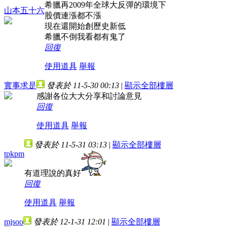
希臘再2009年全球大反彈的環境下
山本五十六
股價連漲都不漲
現在還開始創歷史新低
希臘不倒我看都有鬼了
回復
使用道具
舉報
實事求是
發表於 11-5-30 00:13
|
顯示全部樓層
感謝各位大大分享和討論意見
回復
使用道具
舉報
發表於 11-5-31 03:13
|
顯示全部樓層
tpkpm
有道理說的真好
回復
使用道具
舉報
mjsoo
發表於 12-1-31 12:01
|
顯示全部樓層