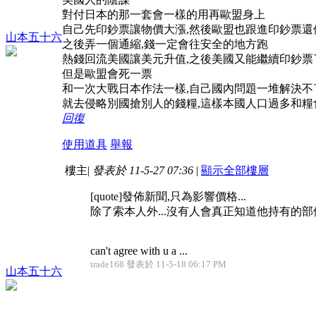
對付日本的那一套會一樣的用再歐盟身上
自己先印鈔票讓物價大漲,然後歐盟也跟進印鈔票還
山本五十六
之後弄一個通縮,錢一定會往安全的地方跑
熱錢回流美國讓美元升值,之後美國又能繼續印鈔票
但是歐盟會死一票
和一次大戰日本作法一樣,自己國內問題一堆解決不
就去侵略別國搶別人的錢糧,這樣本國人口過多和糧
回復
使用道具
舉報
樓主
|
發表於 11-5-27 07:36
|
顯示全部樓層
[quote]發佈新聞,只為影響價格...
除了索本人外...沒有人會真正知道他持有的部位
can't agree with u a ...
trade168 發表於 11-5-18 06:17 PM
山本五十六