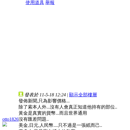
使用道具
舉報
發表於 11-5-18 12:24
|
顯示全部樓層
發佈新聞,只為影響價格...
除了索本人外...沒有人會真正知道他持有的部位..
黃金是真實的貨幣...而且世界通用
otto1826
沒有匯差問題..
美金,日元,人民幣....只不過是一張紙而己..