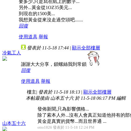
要多少,只是寫在紙上的數字...
另外...黃金從1OZ35美元...
到現在的1500美...
我想黃金從來沒走過空頭吧.......
回復
使用道具
舉報
發表於 11-5-18 17:44
|
顯示全部樓層
冷氣工人
謝謝大大分享，鎖螺絲我到常鎖
回復
使用道具
舉報
樓主
|
發表於 11-5-18 18:13
|
顯示全部樓層
本帖最後由 山本五十六 於 11-5-18 06:17 PM 編輯
發佈新聞,只為影響價格...
除了索本人外...沒有人會真正知道他持有的部位
黃金是真實的貨幣...而且世界通 ...
山本五十六
otto1826 發表於 11-5-18 12:24 PM