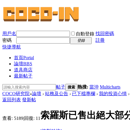
用戶名
找回密碼
自動登錄
密碼
註冊
登錄
快捷導航
首頁
Portal
論壇
BBS
道具商店
最新帖子
帖子
熱搜:
當沖
Multicharts
搜索
COCO研究院
»
論壇
›
站務及公告
›
已下檔專欄
›
我的投資心情
›
返回列表
發新帖
索羅斯已售出絕大部
查看:
5189
|
回復:
11