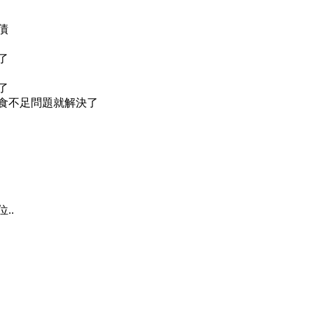
債
了
了
食不足問題就解決了
..