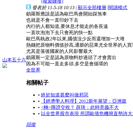
[複製鏈接]
發表於 11-5-18 10:13
|
顯示全部樓層
|
閱讀模式
鎖羅斯應該是認為歐巴馬會開始踩煞車
也就是不會一直印鈔下去
內行的人都知道,要休息才能走的各長遠
一直吹泡泡下去只會死的快一點
歐巴馬執政2年以來,國債沒少反而還增加一大堆
熱錢把原物料價值抄高,通膨的惡果尤全世界的人買
尤其是落後國家的人民影響最大
鎖羅斯一定是認為原物料炒過頭了才會賣出
山本五十六
因為不可能一直走多頭.多空是會循環的
全世界
相關帖子
•
終於知道甚麼叫做邪惡
•
【經濟學人料理】2012新年展望：亞洲篇
•
<轉>降證交稅？ 薛琦：此時意義不大
•
以全世界股市表現 所謂歐債危機簡直勢誇大
回復