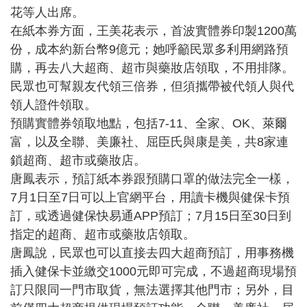
花等人出席。
在紙本券方面，王美花表示，首波實體券印製1200萬
份，成本約新台幣9億元；她呼籲民眾多利用網路預
購，再去八大超商、超市與藥妝店領取，不用排隊。
民眾也可幫親友代領三倍券，但須攜帶被代領人與代
領人證件領取。
預購實體券領取地點，包括7-11、全家、OK、萊爾
富，以及全聯、美廉社、屈臣氏與康是美，共8家連
鎖超商、超市或藥妝店。
唐鳳表示，預訂紙本券跟預購口罩的做法完全一樣，
7月1日至7日可以上官網平台，用讀卡機與健保卡預
訂，或透過健保快易通APP預訂；7月15日至30日到
指定的超商、超市或藥妝店領取。
唐鳳說，民眾也可以直接去四大超商預訂，用事務機
插入健保卡並繳交1000元即可完成，不過超商現場預
訂只限同一門市取貨，無法選擇其他門市；另外，目