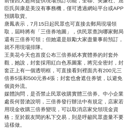
前僅四大超商提供現場預訂功能，全聯、美廉社、屈
臣氏與康是美沒有事務機，僅可透過網站平台或APP
預購取貨。
唐鳳表示，7月15日起民眾也可直接去郵局現場領
取，屆時將有「三倍券地圖」，供民眾查詢哪家郵局
還有三倍券可領；但她還是鼓勵大家盡量事前預訂，
就不用現場排隊。
王美花今天也首度公布三倍券紙本實體券的封套外
觀，她說，封套採用紅白色系圖案，將完全密封，封
套正上有一個透明框，可直接看到裡面共有200元三
倍券5張和500元券4張；封套也會遮住券號，以避免
個資外流。
媒體詢問，是否禁止民眾收購實體三倍券。中小企業
處長何晉滄說明，三倍券發行辦法中有規定，店家若
用現金收購三倍券變現，可以取消店家兌領現金資
格；至於親友間的私下交易，則是呼籲民眾盡量不要
這樣做。