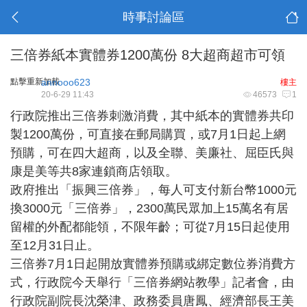
時事討論區
三倍券紙本實體券1200萬份 8大超商超市可領
點擊重新加載
annooo623
樓主
20-6-29 11:43
46573
1
行政院推出三倍券刺激消費，其中紙本的實體券共印
製1200萬份，可直接在郵局購買，或7月1日起上網
預購，可在四大超商，以及全聯、美廉社、屈臣氏與
康是美等共8家連鎖商店領取。
政府推出「振興三倍券」，每人可支付新台幣1000元
換3000元「三倍券」，2300萬民眾加上15萬名有居
留權的外配都能領，不限年齡；可從7月15日起使用
至12月31日止。
三倍券7月1日起開放實體券預購或綁定數位券消費方
式，行政院今天舉行「三倍券網站教學」記者會，由
行政院副院長沈榮津、政務委員唐鳳、經濟部長王美