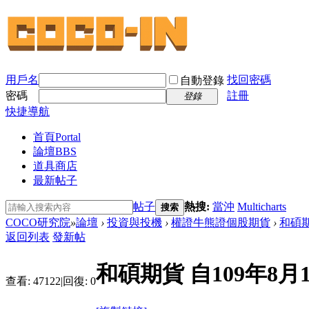
用戶名
找回密碼
自動登錄
密碼
註冊
登錄
快捷導航
首頁
Portal
論壇
BBS
道具商店
最新帖子
帖子
熱搜:
當沖
Multicharts
搜索
COCO研究院
»
論壇
›
投資與投機
›
權證牛熊證個股期貨
›
和碩期
返回列表
發新帖
和碩期貨 自109年8
查看:
47122
|
回復:
0