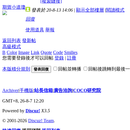
[複製鏈接]
期貨小道瓊
發表於 20-8-13 14:06
|
顯示全部樓層
|
閱讀模式
回復
使用道具
舉報
返回列表
發新帖
高級模式
B
Color
Image
Link
Quote
Code
Smilies
您需要登錄後才可以回帖
登錄
|
註冊
本版積分規則
回帖並轉播
回帖後跳轉到最後一
發表回復
Archiver
|
手機版
|
站長信箱
|
廣告洽詢
|
COCO研究院
GMT+8, 26-8-7 12:20
Powered by
Discuz!
X3.5
© 2001-2026
Discuz! Team
.