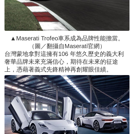
▲Maserati Trofeo車系成為品牌性能擔當。
（圖／翻攝自Maserati官網）
台灣蒙地拿對這擁有106 年悠久歷史的義大利
奢華品牌未來充滿信心，期待在未來的征途
上，憑藉著義式先鋒精神再創耀眼佳績。