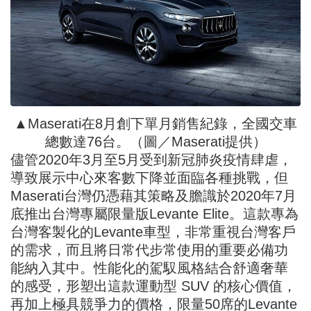
▲Maserati在8月創下單月銷售紀錄，全國交車
總數達76台。（圖／Maserati提供）
儘管2020年3月至5月受到新冠肺炎疫情肆虐，
導致展示中心來客數下降並面臨各種挑戰，但
Maserati台灣仍憑藉其策略及膽識於2020年7月
底推出台灣專屬限量版Levante Elite。這款專為
台灣客製化的Levante車型，非常重視台灣客戶
的需求，而且將日常代步常使用的重要必備功
能納入其中。性能化的駕馭風格結合舒適奢華
的感受，形塑出這款運動型 SUV 的核心價值，
再加上極具競爭力的價格，限量50席的Levante