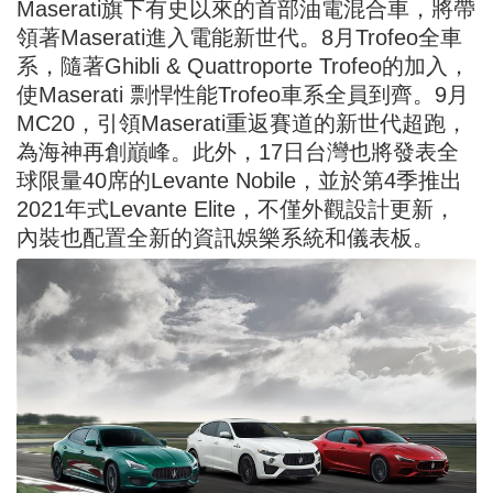
Maserati旗下有史以來的首部油電混合車，將帶
領著Maserati進入電能新世代。8月Trofeo全車
系，隨著Ghibli & Quattroporte Trofeo的加入，
使Maserati 剽悍性能Trofeo車系全員到齊。9月
MC20，引領Maserati重返賽道的新世代
超跑
，
為
海神
再創巔峰。此外，17日台灣也將發表全
球限量40席的Levante Nobile，並於第4季推出
2021年式Levante Elite，不僅外觀設計更新，
內裝也配置全新的資訊娛樂系統和儀表板。