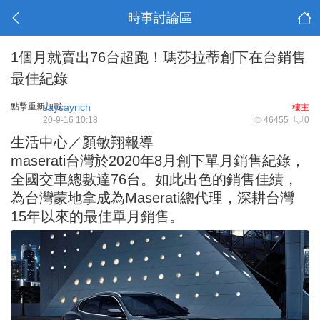
時事討論區
1個月就賣出76台超跑！瑪莎拉蒂創下在台銷售
最佳紀錄
點擊重新加載
saysayrich
樓主
20-9-16 10:18
46455
0
生活中心／顏敏翔報導
maserati
台灣於2020年8月創下單月
銷售
紀錄
，
全國交車總數達76台。如此出色的銷售佳績，
為台灣蒙地拿成為Maserati總代理，深耕台灣
15年以來的最佳單月銷售。