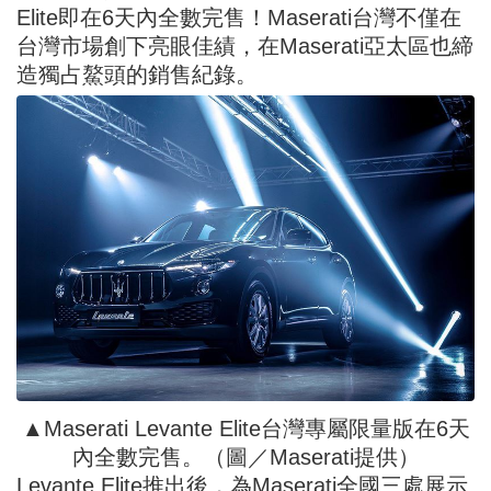
Elite即在6天內全數完售！Maserati台灣不僅在
台灣市場創下亮眼佳績，在Maserati亞太區也締
造獨占鰲頭的銷售紀錄。
▲Maserati Levante Elite台灣專屬限量版在6天
內全數完售。（圖／Maserati提供）
Levante Elite推出後，為Maserati全國三處展示