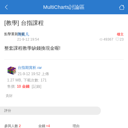
MultiCharts討論區
[教學]
台指課程
點擊重新加載
周莫凡
樓主
21-9-12 19:54
49367
23
整套課程教學缺錢換現金喔!
台指期賞析.rar
21-9-12 19:52 上傳
1.27 MB, 下載次數: 171
售價:
10 金錢
[
記錄
]
貪財
評分
參與人數
2
金錢
+4
理由