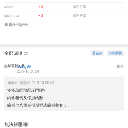
abopt
+ 2
感謝分享
jackthetan
+ 2
感謝分享
查看全部評分
全部回復
看全部
倒序瀏覽
23
點擊重新加載
Sung99
推薦
21-9-13 10:24
周莫凡 發表於 21-9-13 09:54
怪怪怎麼那麼冷門呢?
內含範例及停損函數
範例七八個台指期程式範例整套ㄟ ...
無法解壓縮!!!