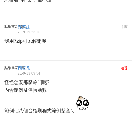
點擊重新加載
綠茶妹
推薦
21-9-19 23:16
我用7zip可以解開喔
點擊重新加載
周莫凡
頭香
21-9-13 09:54
怪怪怎麼那麼冷門呢?
內含範例及停損函數
範例七八個台指期程式範例整套ㄟ