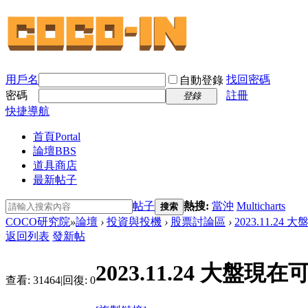
用戶名
找回密碼
自動登錄
密碼
註冊
登錄
快捷導航
首頁
Portal
論壇
BBS
道具商店
最新帖子
帖子
熱搜:
當沖
Multicharts
搜索
COCO研究院
»
論壇
›
投資與投機
›
股票討論區
›
2023.11.2
返回列表
發新帖
2023.11.24 大
查看:
31464
|
回復:
0