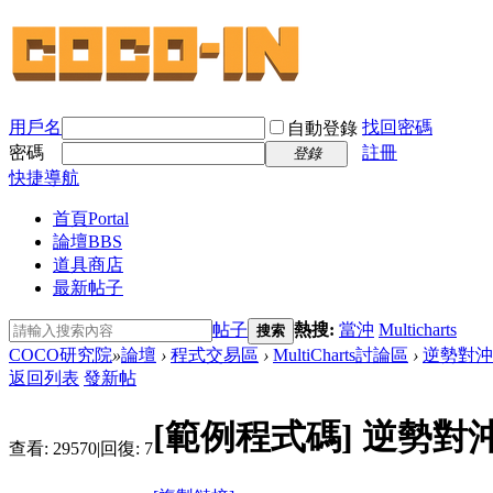
用戶名
找回密碼
自動登錄
密碼
註冊
登錄
快捷導航
首頁
Portal
論壇
BBS
道具商店
最新帖子
帖子
熱搜:
當沖
Multicharts
搜索
COCO研究院
»
論壇
›
程式交易區
›
MultiCharts討論區
›
逆勢對沖策
返回列表
發新帖
[範例程式碼]
逆勢對沖
查看:
29570
|
回復:
7