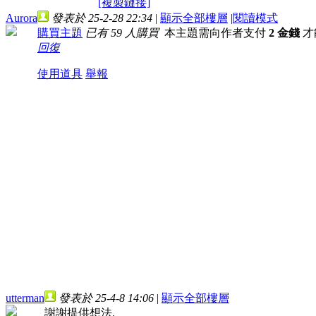
[複製鏈接]
Aurora
發表於 25-2-28 22:34
|
顯示全部樓層
|
閱讀模式
購買主題
已有 59 人購買
本主題需向作者支付
2 金錢
才
回復
使用道具
舉報
utterman
發表於 25-4-8 14:06
|
顯示全部樓層
謝謝提供想法.