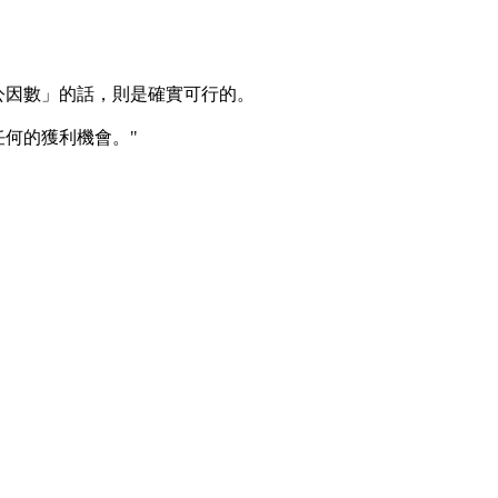
公因數」的話，則是確實可行的。
何的獲利機會。"