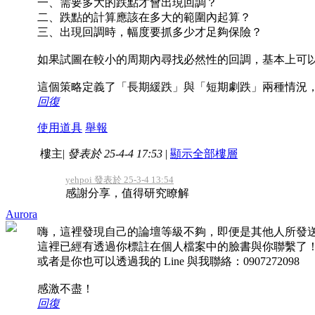
一、需要多大的跌點才會出現回調？
二、跌點的計算應該在多大的範圍內起算？
三、出現回調時，幅度要抓多少才足夠保險？
如果試圖在較小的周期內尋找必然性的回調，基本上可
這個策略定義了「長期緩跌」與「短期劇跌」兩種情況
回復
使用道具
舉報
樓主
|
發表於 25-4-4 17:53
|
顯示全部樓層
yehpoi 發表於 25-3-4 13:54
感謝分享，值得研究瞭解
Aurora
嗨，這裡發現自己的論壇等級不夠，即便是其他人所發
這裡已經有透過你標註在個人檔案中的臉書與你聯繫了！可
或者是你也可以透過我的 Line 與我聯絡：0907272098
感激不盡！
回復