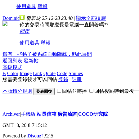
使用道具
舉報
Dominic
發表於 25-12-28 23:40
|
顯示全部樓層
你的交易時間那麼長是電腦一直開著嗎??
回復
使用道具
舉報
還有一些帖子被系統自動隱藏，點此展開
返回列表
發新帖
高級模式
B
Color
Image
Link
Quote
Code
Smilies
您需要登錄後才可以回帖
登錄
|
註冊
本版積分規則
回帖並轉播
回帖後跳轉到最後一
發表回復
Archiver
|
手機版
|
站長信箱
|
廣告洽詢
|
COCO研究院
GMT+8, 26-8-7 15:12
Powered by
Discuz!
X3.5