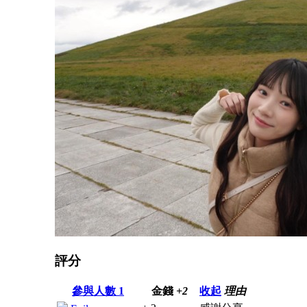
評分
參與人數
1
金錢
+2
收起
理由