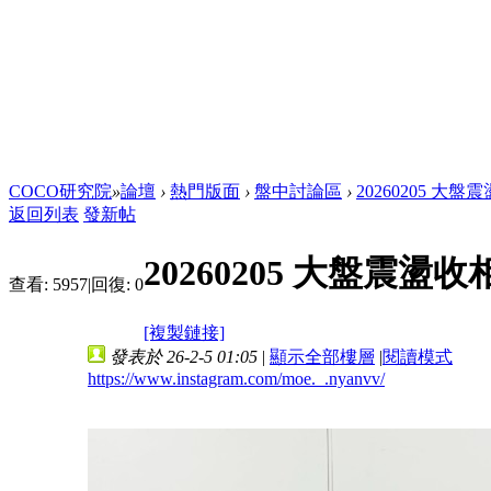
COCO研究院
»
論壇
›
熱門版面
›
盤中討論區
›
20260205 大
返回列表
發新帖
20260205 大盤震盪
查看:
5957
|
回復:
0
[複製鏈接]
發表於 26-2-5 01:05
|
顯示全部樓層
|
閱讀模式
https://www.instagram.com/moe._.nyanvv/