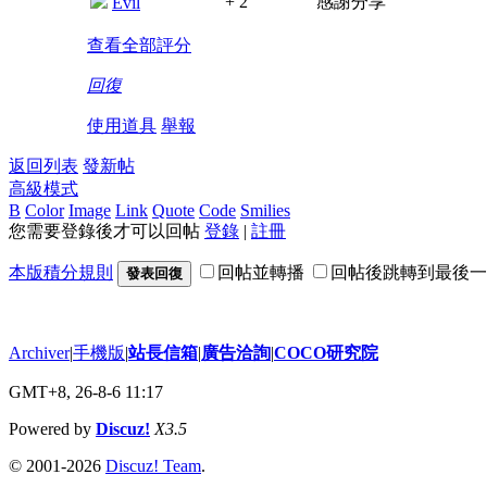
+ 2
感謝分享
Evil
查看全部評分
回復
使用道具
舉報
返回列表
發新帖
高級模式
B
Color
Image
Link
Quote
Code
Smilies
您需要登錄後才可以回帖
登錄
|
註冊
本版積分規則
回帖並轉播
回帖後跳轉到最後一
發表回復
Archiver
|
手機版
|
站長信箱
|
廣告洽詢
|
COCO研究院
GMT+8, 26-8-6 11:17
Powered by
Discuz!
X3.5
© 2001-2026
Discuz! Team
.