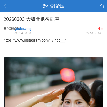
盤中討論區
20260303 大盤開低後軋空
點擊重新加載
gunhowreg
樓主
26-3-3 08:48
5373
0
https://www.instagram.com/llyincc__/