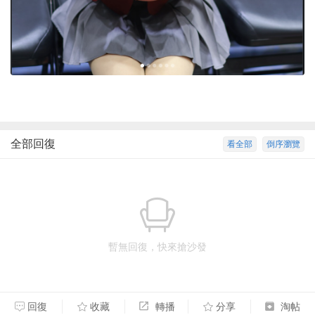
全部回復
看全部
倒序瀏覽
暫無回復，快來搶沙發
回復
收藏
轉播
分享
淘帖