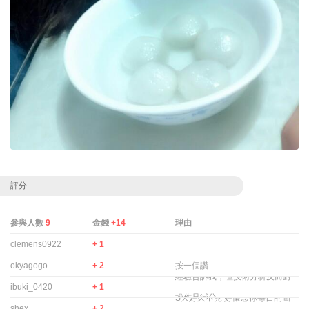
評分
參與人數
9
金錢
+14
理由
clemens0922
+ 1
okyagogo
+ 2
按一個讚
經驗告訴我，懂技術分析反而對
ibuki_0420
+ 1
操作是減分.
S大好久不見 好懷念你每日的圖
shex
+ 2