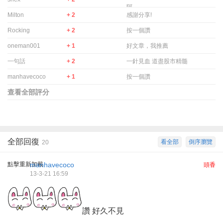
阿.
Milton
+ 2
感謝分享!
Rocking
+ 2
按一個讚
oneman001
+ 1
好文章，我推薦
一句話
+ 2
一針見血 道盡股市精髓
manhavecoco
+ 1
按一個讚
查看全部評分
全部回復
看全部
倒序瀏覽
20
點擊重新加載
manhavecoco
頭香
13-3-21 16:59
讚 好久不見