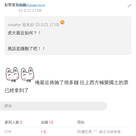
點擊重新加載
manhavecoco
#
4
13-3-21 17:08
smarter 發表於 13-3-21 17:05
虎大最近如何？！
應該是賺翻了吧！！
俺最近佈施了很多錢 往上西方極樂國土的票
已經拿到了
評分
參與人數
1
金錢
+2
理由
行年
+ 2
阿彌陀佛..^^..施主功德無量..