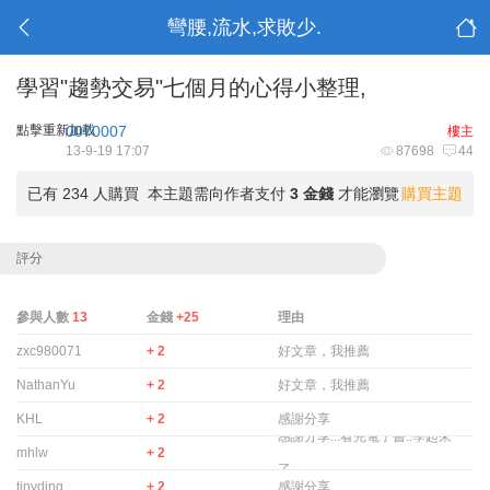
彎腰,流水,求敗少.
學習"趨勢交易"七個月的心得小整理,
點擊重新加載
0070007
樓主
13-9-19 17:07
87698
44
已有 234 人購買
本主題需向作者支付
3 金錢
才能瀏覽
購買主題
評分
參與人數
13
金錢
+25
理由
zxc980071
+ 2
好文章，我推薦
NathanYu
+ 2
好文章，我推薦
KHL
+ 2
感謝分享
感謝分享...看完電子書..學起來
mhlw
+ 2
了...
tinyding
+ 2
感謝分享