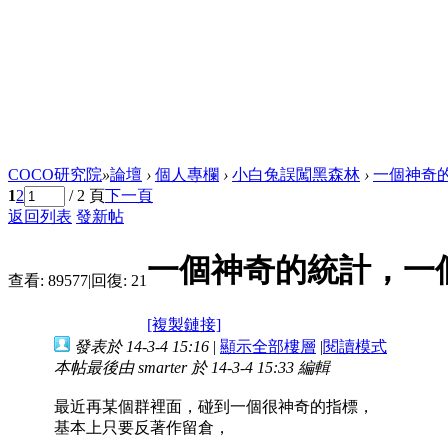
COCO研究院
»
論壇
›
個人專欄
›
小白兔誤闖黑森林
›
一個神奇
1
2
/ 2 頁
下一頁
返回列表
發新帖
一個神奇的統計，一
查看:
89577
|
回復:
21
[複製鏈接]
發表於 14-3-4 15:16
|
顯示全部樓層
|
閱讀模式
本帖最後由 smarter 於 14-3-4 15:33 編輯
最近再某個群裡面，碰到一個很神奇的指標，
基本上只要反著作留倉，