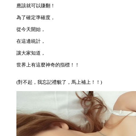
應該就可以賺翻！
為了確定準確度，
從今天開始，
在這邊統計，
讓大家知道，
世界上有這麼神奇的指標！！
(對不起，我忘記禮貌了，馬上補上！！)