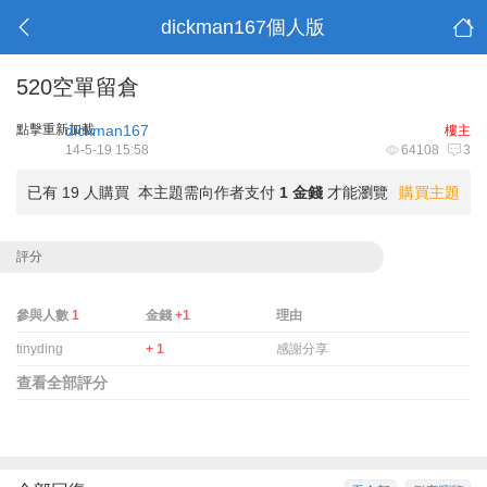
dickman167個人版
520空單留倉
點擊重新加載
dickman167
樓主
14-5-19 15:58
64108
3
已有 19 人購買
本主題需向作者支付
1 金錢
才能瀏覽
購買主題
評分
參與人數
1
金錢
+1
理由
tinyding
+ 1
感謝分享
查看全部評分