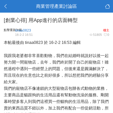
商業管理產業討論區
[創業心得]
用App進行的店面轉型
點擊重新加載
tinaa0823
樓主
16-2-2 16:51
51805
0
本帖最後由 tinaa0823 於 16-2-2 16:53 編輯
我跟我老婆都非常喜歡動物，我們在結婚時就說好以後一起
努力開一間寵物店，去年，我們終於開了自己的寵物店！雖
然過程中遇到一些經營上的問題，但後來還是圓滿解決了，
而且現在的生意也比之前好很多，所以想把我們的經驗分享
給大家。
我們的寵物店不像連鎖的大型寵物店包辦各式動物的業務，
主要商品是貓跟狗的生活用品還有幫動物洗澡的服務。剛開
幕時蠻多客人到我們這裡買一些貓狗的生活用品，除了我們
賣的東西品質不錯以外，加上我們有配合一些促銷活動，所