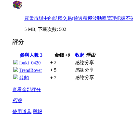
震盪市場中的期權交易(通過積極波動率管理把握不確定性).
5 MB, 下載次數: 502
評分
參與人數
3
金錢
+9
收起
理由
+ 2
感謝分享
ibuki_0420
+ 5
感謝分享
TrendRover
感謝分享
薛豹
+ 2
查看全部評分
回復
使用道具
舉報