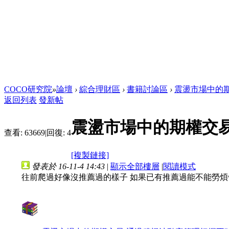
COCO研究院
»
論壇
›
綜合理財區
›
書籍討論區
›
震盪市場中的期
返回列表
發新帖
震盪市場中的期權交易
查看:
63669
|
回復:
4
[複製鏈接]
發表於 16-11-4 14:43
|
顯示全部樓層
|
閱讀模式
往前爬過好像沒推薦過的樣子 如果已有推薦過能不能勞