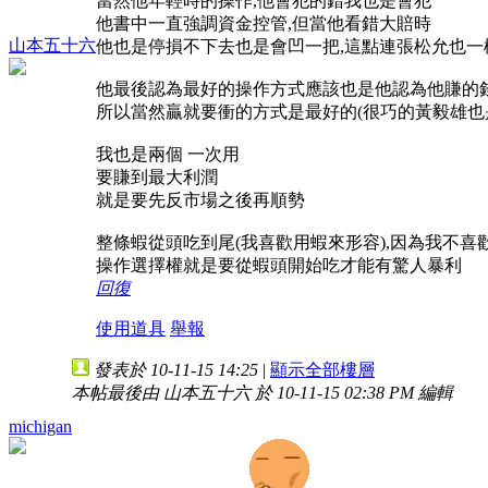
當然他年輕時的操作,他會犯的錯我也是會犯
他書中一直強調資金控管,但當他看錯大賠時
山本五十六
他也是停損不下去也是會凹一把,這點連張松允也一
他最後認為最好的操作方式應該也是他認為他賺的錢
所以當然贏就要衝的方式是最好的(很巧的黃毅雄也
我也是兩個 一次用
要賺到最大利潤
就是要先反市場之後再順勢
整條蝦從頭吃到尾(我喜歡用蝦來形容),因為我不喜
操作選擇權就是要從蝦頭開始吃才能有驚人暴利
回復
使用道具
舉報
發表於 10-11-15 14:25
|
顯示全部樓層
本帖最後由 山本五十六 於 10-11-15 02:38 PM 編輯
michigan