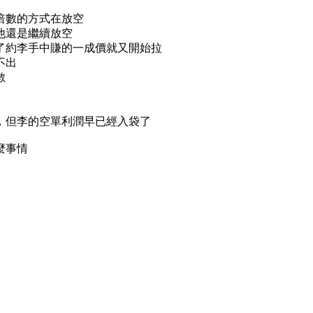
倍數的方式在放空
他還是繼續放空
了約李手中賺的一成價就又開始拉
不出
數
，但李的空單利潤早已經入袋了
麼事情