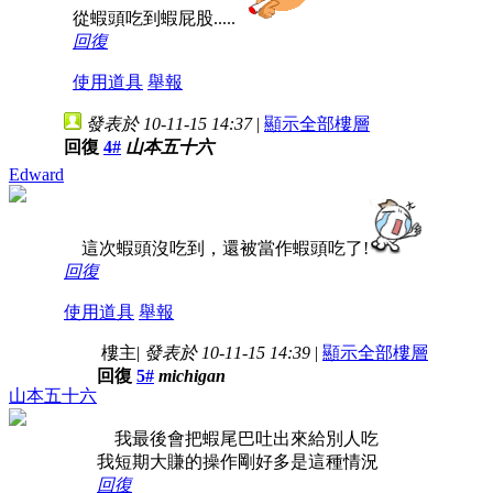
從蝦頭吃到蝦屁股.....
回復
使用道具
舉報
發表於 10-11-15 14:37
|
顯示全部樓層
回復
4#
山本五十六
Edward
這次蝦頭沒吃到，還被當作蝦頭吃了!
回復
使用道具
舉報
樓主
|
發表於 10-11-15 14:39
|
顯示全部樓層
回復
5#
michigan
山本五十六
我最後會把蝦尾巴吐出來給別人吃
我短期大賺的操作剛好多是這種情況
回復