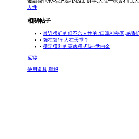
金融操作果然如他講的沒新鮮事,人性一樣貪和怕,
人性
相關帖子
•
最近很紅的但不合人性的2口單神秘客,感覺
•
錢在銀行 人在天堂？
•
穩定獲利的策略程式碼~武曲金
回復
使用道具
舉報