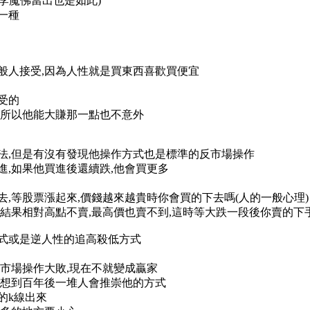
李魔佛當出也是如此)
一種
般人接受,因為人性就是買東西喜歡買便宜
受的
,所以他能大賺那一點也不意外
法,但是有沒有發現他操作方式也是標準的反市場操作
進,如果他買進後還續跌,他會買更多
,等股票漲起來,價錢越來越貴時你會買的下去嗎(人的一般心理)
,結果相對高點不賣,最高價也賣不到,這時等大跌一段後你賣的下
方式或是逆人性的追高殺低方式
反市場操作大敗,現在不就變成贏家
沒想到百年後一堆人會推崇他的方式
的k線出來