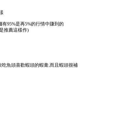
樣
有95%是再5%的行情中賺到的
是推薦這樣作)
歡吃魚頭喜歡蝦頭的蝦膏,而且蝦頭很補