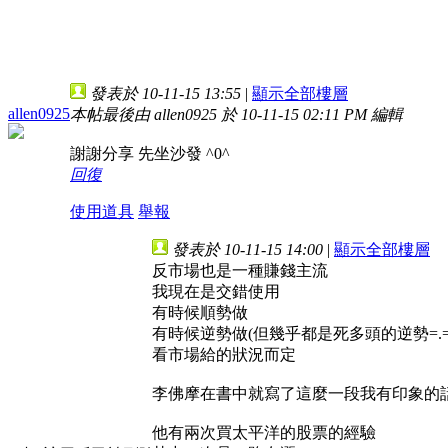
發表於 10-11-15 13:55
|
顯示全部樓層
allen0925
本帖最後由 allen0925 於 10-11-15 02:11 PM 編輯
謝謝分享 先坐沙發 ^0^
回復
使用道具
舉報
發表於 10-11-15 14:00
|
顯示全部樓層
反市場也是一種賺錢主流
我現在是交錯使用
有時候順勢做
有時候逆勢做(但幾乎都是死多頭的逆勢=.=
看市場給的狀況而定
李佛摩在書中就寫了這麼一段我有印象的話
他有兩次買太平洋的股票的經驗