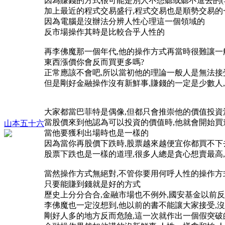
因為賺錢的方式很可能是別人不想聽或聽不進去的(
加上最近的程式交易盛行,程式交易也是順勢交易的
因為電腦是沒辦法分辨人性心理這一個領域的
反市場操作其時是比較合乎人性的
再李佛魔那一個年代,他的操作方式再當時很難讓一
東西漲價你會反而買更多嗎?
正常應該不會吧,所以當初他的理論一般人是無法接
但是剛好金融操作沒有新鮮事,賺錢的一定是少數人
大家都當巴菲特是偶像,但都只會推崇他的價值投資
當股價來到他認為可以投資的價值時,他就會開始買
山本五十六
當他要獲利出場時也是一樣的
因為當你再股價下跌時,股票越來越便宜你都買不下去
股票下跌也是一樣的道理,很多人總是貪心想賣最高
當然操作方式無絕對,不管你要用何呼人性的操作
只要能賺到錢就是好的方式
歷史上分分合合,金融市場也不例外,國安基金以前
李佛魔也一定沒想到,他以前的書不能讓大家接受,
剛好人多的地方反而危險,這一次就作出一個假突破