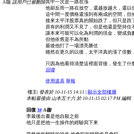
其中一次是一路在漲
A咖
該用戶已被刪除
他卻反而一路在放空，還越放越大，還以
這中間一度價格還漲到有兩成的空間，但
後來太平洋股票真的開始跌了，但只是跌
原有的利潤又不見了，但是他還是堅持住
讓本來可能可以化為利潤的現金，變成負
但他依舊是不為所動
最後他打了一場漂亮勝仗
雖然在更久的以後，太平洋真的漲了倍數
只因為他看得清楚這裡面背後，發生了什
回復
使用道具
舉報
樓主
|
發表於 10-11-15 14:11
|
顯示全部樓層
本帖最後由 山本五十六 於 10-11-15 02:17 PM 編輯
回復
3#
A咖
李最後出書是他自殺之前
他只是把他一生操作的經驗寫下來