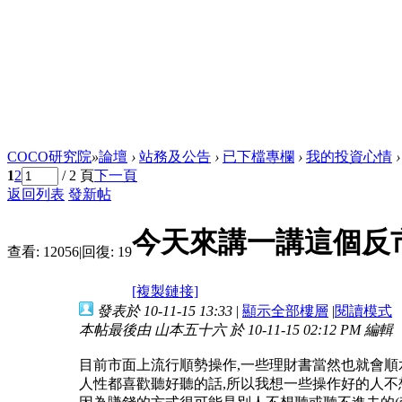
COCO研究院
»
論壇
›
站務及公告
›
已下檔專欄
›
我的投資心情
›
1
2
/ 2 頁
下一頁
返回列表
發新帖
今天來講一講這個反
查看:
12056
|
回復:
19
[複製鏈接]
發表於 10-11-15 13:33
|
顯示全部樓層
|
閱讀模式
本帖最後由 山本五十六 於 10-11-15 02:12 PM 編輯
目前市面上流行順勢操作,一些理財書當然也就會順
人性都喜歡聽好聽的話,所以我想一些操作好的人不