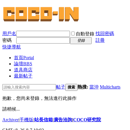
用戶名
找回密碼
自動登錄
密碼
註冊
登錄
快捷導航
首頁
Portal
論壇
BBS
道具商店
最新帖子
帖子
熱搜:
當沖
Multicharts
搜索
抱歉，您尚未登錄，無法進行此操作
請稍候...
Archiver
|
手機版
|
站長信箱
|
廣告洽詢
|
COCO研究院