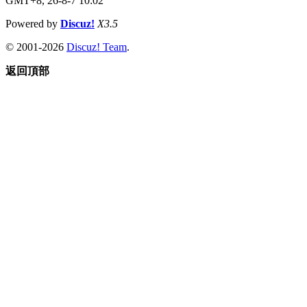
GMT+8, 26-8-7 10:02
Powered by
Discuz!
X3.5
© 2001-2026
Discuz! Team
.
返回頂部