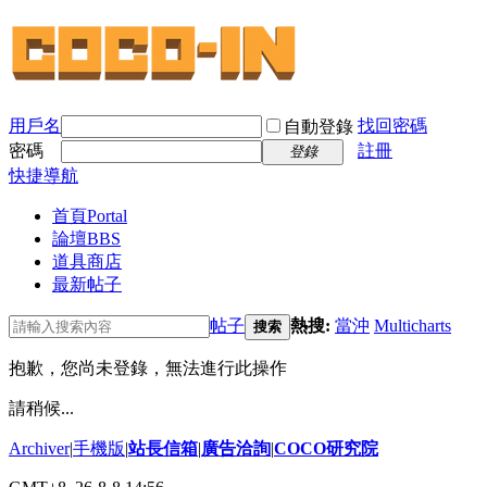
用戶名
找回密碼
自動登錄
密碼
註冊
登錄
快捷導航
首頁
Portal
論壇
BBS
道具商店
最新帖子
帖子
熱搜:
當沖
Multicharts
搜索
抱歉，您尚未登錄，無法進行此操作
請稍候...
Archiver
|
手機版
|
站長信箱
|
廣告洽詢
|
COCO研究院