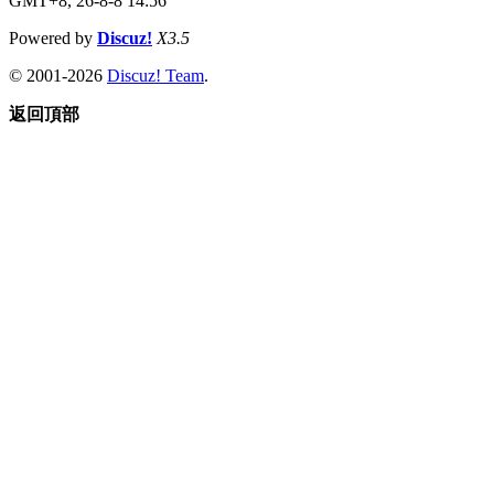
GMT+8, 26-8-8 14:56
Powered by
Discuz!
X3.5
© 2001-2026
Discuz! Team
.
返回頂部