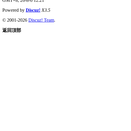
GMT+8, 26-8-6 12:21
Powered by
Discuz!
X3.5
© 2001-2026
Discuz! Team
.
返回頂部