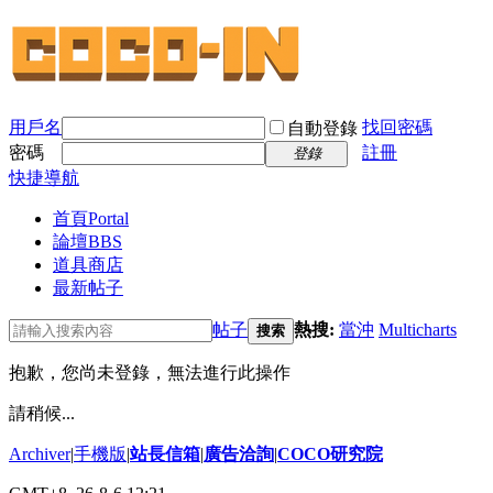
用戶名
找回密碼
自動登錄
密碼
註冊
登錄
快捷導航
首頁
Portal
論壇
BBS
道具商店
最新帖子
帖子
熱搜:
當沖
Multicharts
搜索
抱歉，您尚未登錄，無法進行此操作
請稍候...
Archiver
|
手機版
|
站長信箱
|
廣告洽詢
|
COCO研究院