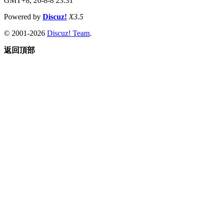
GMT+8, 26-8-8 23:31
Powered by
Discuz!
X3.5
© 2001-2026
Discuz! Team
.
返回頂部