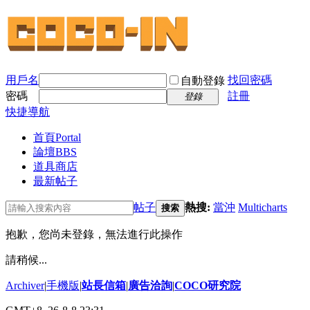
用戶名
找回密碼
自動登錄
密碼
註冊
登錄
快捷導航
首頁
Portal
論壇
BBS
道具商店
最新帖子
帖子
熱搜:
當沖
Multicharts
搜索
抱歉，您尚未登錄，無法進行此操作
請稍候...
Archiver
|
手機版
|
站長信箱
|
廣告洽詢
|
COCO研究院