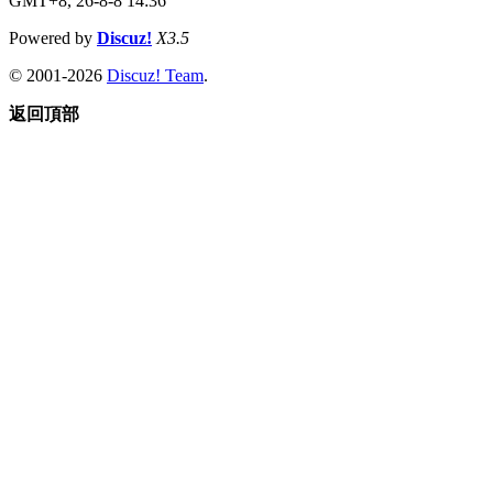
GMT+8, 26-8-8 14:36
Powered by
Discuz!
X3.5
© 2001-2026
Discuz! Team
.
返回頂部