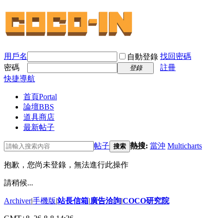
用戶名
找回密碼
自動登錄
密碼
註冊
登錄
快捷導航
首頁
Portal
論壇
BBS
道具商店
最新帖子
帖子
熱搜:
當沖
Multicharts
搜索
抱歉，您尚未登錄，無法進行此操作
請稍候...
Archiver
|
手機版
|
站長信箱
|
廣告洽詢
|
COCO研究院