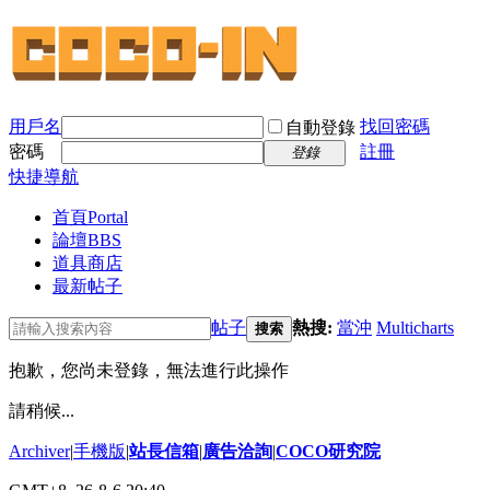
用戶名
找回密碼
自動登錄
密碼
註冊
登錄
快捷導航
首頁
Portal
論壇
BBS
道具商店
最新帖子
帖子
熱搜:
當沖
Multicharts
搜索
抱歉，您尚未登錄，無法進行此操作
請稍候...
Archiver
|
手機版
|
站長信箱
|
廣告洽詢
|
COCO研究院