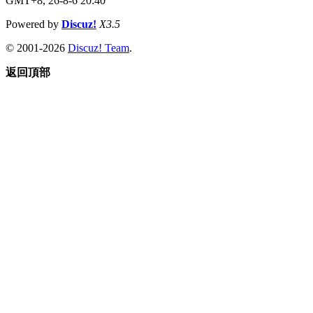
GMT+8, 26-8-6 20:40
Powered by
Discuz!
X3.5
© 2001-2026
Discuz! Team
.
返回頂部