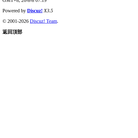
GMT+8, 26-8-8 07:19
Powered by
Discuz!
X3.5
© 2001-2026
Discuz! Team
.
返回頂部