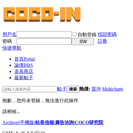
用戶名
找回密碼
自動登錄
密碼
註冊
登錄
快捷導航
首頁
Portal
論壇
BBS
道具商店
最新帖子
帖子
熱搜:
當沖
Multicharts
搜索
抱歉，您尚未登錄，無法進行此操作
請稍候...
Archiver
|
手機版
|
站長信箱
|
廣告洽詢
|
COCO研究院