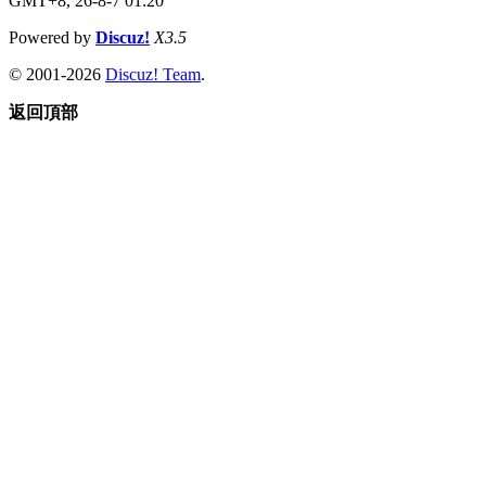
GMT+8, 26-8-7 01:20
Powered by
Discuz!
X3.5
© 2001-2026
Discuz! Team
.
返回頂部