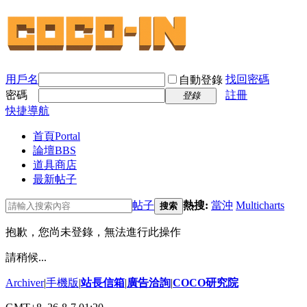
用戶名
找回密碼
自動登錄
密碼
註冊
登錄
快捷導航
首頁
Portal
論壇
BBS
道具商店
最新帖子
帖子
熱搜:
當沖
Multicharts
搜索
抱歉，您尚未登錄，無法進行此操作
請稍候...
Archiver
|
手機版
|
站長信箱
|
廣告洽詢
|
COCO研究院