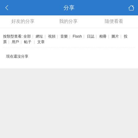
分享
好友的分享
我的分享
隨便看看
按類型查看:
全部
|
網址
|
視頻
|
音樂
|
Flash
|
日誌
|
相冊
|
圖片
|
投
票
|
用戶
|
帖子
|
文章
現在還沒分享