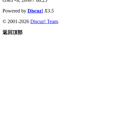
GMT+8, 26-8-7 06:25
Powered by
Discuz!
X3.5
© 2001-2026
Discuz! Team
.
返回頂部