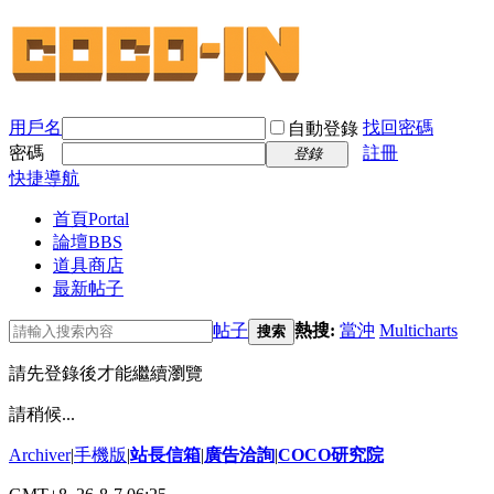
用戶名
找回密碼
自動登錄
密碼
註冊
登錄
快捷導航
首頁
Portal
論壇
BBS
道具商店
最新帖子
帖子
熱搜:
當沖
Multicharts
搜索
請先登錄後才能繼續瀏覽
請稍候...
Archiver
|
手機版
|
站長信箱
|
廣告洽詢
|
COCO研究院