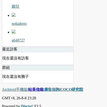
媚兒
nokiahero
a648727
最近訪客
現在還沒有訪客
群組
現在還沒有圈子
Archiver
|
手機版
|
站長信箱
|
廣告洽詢
|
COCO研究院
GMT+8, 26-8-8 23:28
Powered by
Discuz!
X3.5