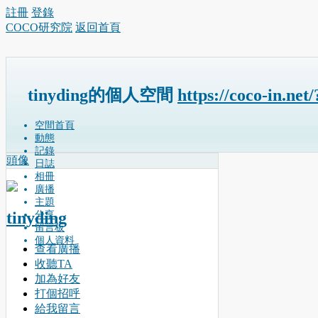
註冊
登錄
COCO研究院
返回首頁
tinyding的個人空間
https://coco-in.net
空間首頁
動態
記錄
頭像
日誌
相冊
廣播
主題
tinyding
分享
留言板
個人資料
查看廣播
收聽TA
加為好友
打個招呼
給我留言