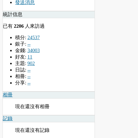
發送消息
統計信息
已有
2206
人來訪過
積分:
24537
銀子:
--
金錢:
34003
好友:
11
主題:
902
日誌:
--
相冊:
--
分享:
--
相冊
現在還沒有相冊
記錄
現在還沒有記錄