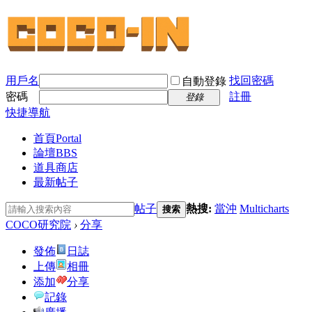
用戶名
找回密碼
自動登錄
密碼
註冊
登錄
快捷導航
首頁
Portal
論壇
BBS
道具商店
最新帖子
帖子
熱搜:
當沖
Multicharts
搜索
COCO研究院
›
分享
發佈
日誌
上傳
相冊
添加
分享
記錄