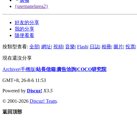
廣播
{userpanelarea2}
好友的分享
我的分享
隨便看看
按類型查看:
全部
|
網址
|
視頻
|
音樂
|
Flash
|
日誌
|
相冊
|
圖片
|
投票
|
現在還沒分享
Archiver
|
手機版
|
站長信箱
|
廣告洽詢
|
COCO研究院
GMT+8, 26-8-6 11:53
Powered by
Discuz!
X3.5
© 2001-2026
Discuz! Team
.
返回頂部