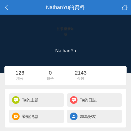
NathanYu的資料
點擊重新加
載
NathanYu
126
0
2143
積分
銀子
金錢
Ta的主題
Ta的日誌
發短消息
加為好友