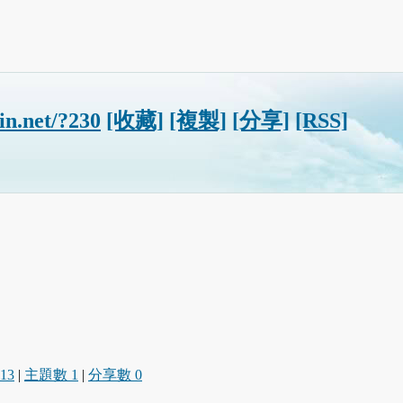
-in.net/?230
[收藏]
[複製]
[分享]
[RSS]
13
|
主題數 1
|
分享數 0