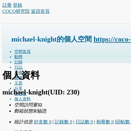
註冊
登錄
COCO研究院
返回首頁
michael-knight的個人空間
https://coco
空間首頁
動態
記錄
日誌
個人資料
相冊
廣播
主題
分享
michael-knight
(UID: 230)
留言板
個人資料
空間訪問量
32
郵箱狀態
未驗證
統計信息
好友數 0
|
記錄數 0
|
日誌數 0
|
相冊數 0
|
回帖數 