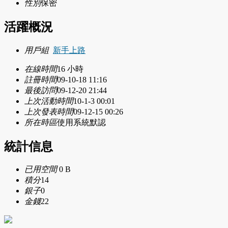
性別
保密
活躍概況
用戶組
新手上路
在線時間
16 小時
註冊時間
09-10-18 11:16
最後訪問
09-12-20 21:44
上次活動時間
10-1-3 00:01
上次發表時間
09-12-15 00:26
所在時區
使用系統默認
統計信息
已用空間
0 B
積分
14
銀子
0
金錢
22